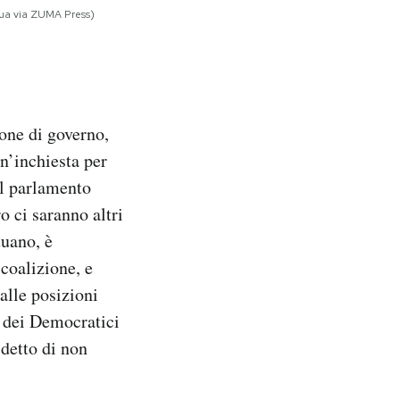
hua via ZUMA Press)
one di governo,
un’inchiesta per
il parlamento
 ci saranno altri
tuano, è
 coalizione, e
alle posizioni
e dei Democratici
 detto di non