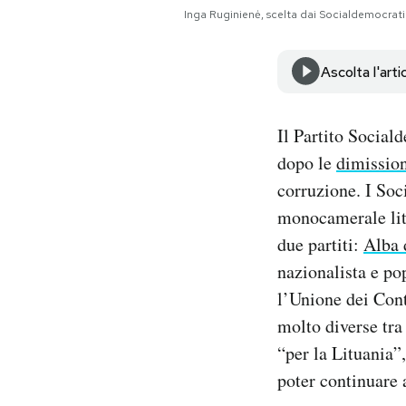
Notifiche mobile
Inga Ruginienė, scelta dai Socialdemocrati
Regala il Post
Hai bisogno di aiuto?
Ascolta l'arti
Esci
Il Partito Social
dopo le
dimission
corruzione. I Soc
monocamerale litu
due partiti:
Alba 
nazionalista e pop
l’Unione dei Cont
molto diverse tra
“per la Lituania”
poter continuare