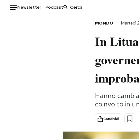
Newsletter
Podcast
Auto
MONDO
Martedì 
In Litua
HOME
Italia
Moda
governe
Mondo
Libri
Politica
Consumismi
improba
Tecnologia
Storie/Idee
Internet
Ok Boomer!
Hanno cambiato
Scienza
Media
coinvolto in u
Cultura
Europa
Economia
Altrecose
Condividi
Sport
Mondiali calcio 2026