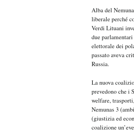
Alba del Nemunas 
liberale perché c
Verdi Lituani inv
due parlamentari i
elettorale dei pol
passato aveva cri
Russia.
La nuova coalizio
prevedono che i S
welfare, trasporti
Nemunas 3 (ambien
(giustizia ed eco
coalizione un’eve