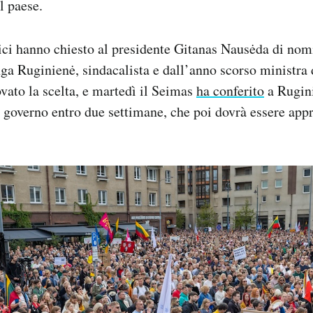
l paese.
ici hanno chiesto al presidente Gitanas Nausėda di no
ga Ruginienė, sindacalista e dall’anno scorso ministra 
ato la scelta, e martedì il Seimas
ha conferito
a Rugini
governo entro due settimane, che poi dovrà essere app