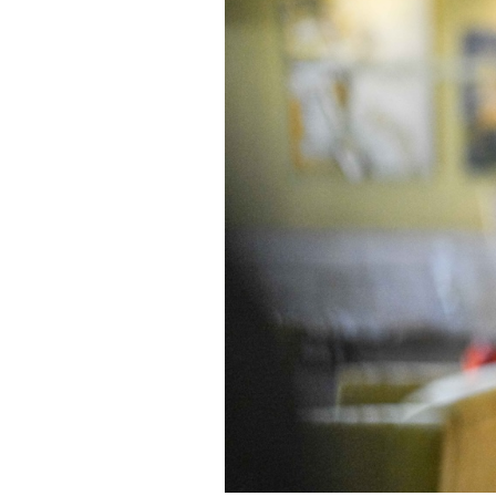
PODCAST
NEWSLETTER
I MIEI PREFERITI
SHOP
CALENDARIO
AREA PERSONALE
Area Personale
Newsletter