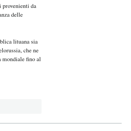
i provenienti da
anza delle
lica lituana sia
elorussia, che ne
a mondiale fino al