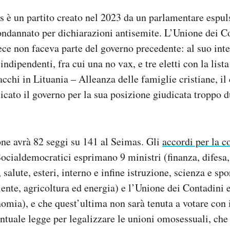
è un partito creato nel 2023 da un parlamentare espuls
ondannato per dichiarazioni antisemite. L’Unione dei Co
ece non faceva parte del governo precedente: al suo int
ndipendenti, fra cui una no vax, e tre eletti con la list
acchi in Lituania – Alleanza delle famiglie cristiane, il 
ticato il governo per la sua posizione giudicata troppo d
ne avrà 82 seggi su 141 al Seimas. Gli
accordi per la c
ocialdemocratici esprimano 9 ministri (finanza, difesa, 
, salute, esteri, interno e infine istruzione, scienza e spo
te, agricoltura ed energia) e l’Unione dei Contadini e
nomia), e che quest’ultima non sarà tenuta a votare con i
ntuale legge per legalizzare le unioni omosessuali, ch