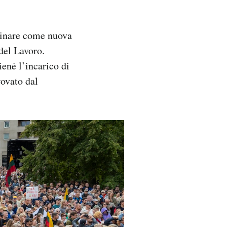
minare come nuova
del Lavoro.
enė l’incarico di
rovato dal