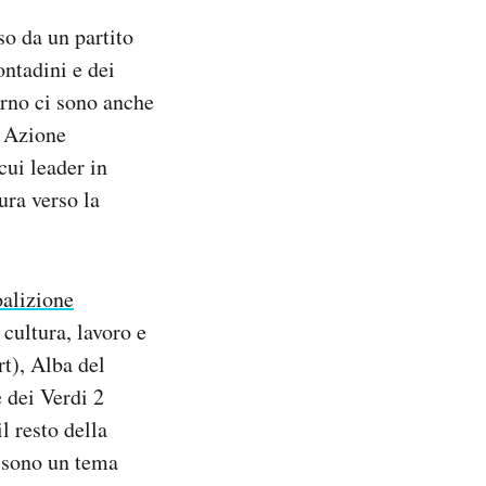
o da un partito
ntadini e dei
erno ci sono anche
a Azione
cui leader in
ura verso la
oalizione
cultura, lavoro e
rt), Alba del
 dei Verdi 2
l resto della
e sono un tema