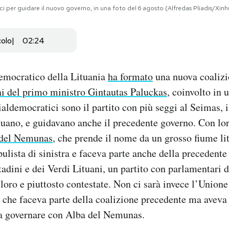
ci per guidare il nuovo governo, in una foto del 6 agosto (Alfredas Pliadis/Xin
colo
02:24
democratico della Lituania
ha formato
una nuova coalizi
i del primo ministro Gintautas Paluckas
, coinvolto in 
ialdemocratici sono il partito con più seggi al Seimas, 
ano, e guidavano anche il precedente governo. Con loro
del Nemunas
, che prende il nome da un grosso fiume li
ulista di sinistra e faceva parte anche della precedente
adini e dei Verdi Lituani, un partito con parlamentari d
 loro e piuttosto contestate. Non ci sarà invece l’Union
, che faceva parte della coalizione precedente ma aveva
 a governare con Alba del Nemunas.