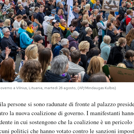
governo a Vilnius, Lituania, martedì 26 agosto, (AP/Mindaugas Kulbis)
la persone si sono radunate di fronte al palazzo presid
ntro la nuova coalizione di governo. I manifestanti han
idente in cui sostengono che la coalizione è un pericolo 
cuni politici che hanno votato contro le sanzioni impost