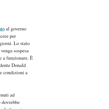
ato
al governo
rcere per
giorni. Lo stato
a venga sospesa
re a funzionare. È
idente Donald
e condizioni a
enuti ad
p dovrebbe