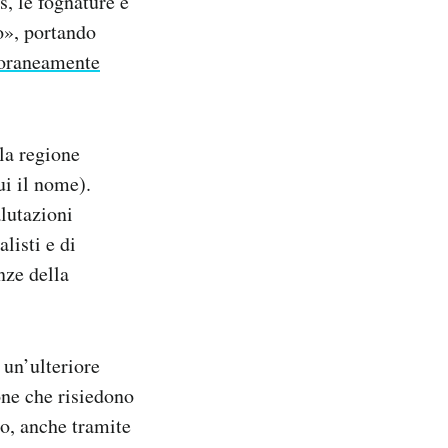
as, le fognature e
to», portando
oraneamente
lla regione
ui il nome).
alutazioni
listi e di
nze della
 un’ulteriore
one che risiedono
o, anche tramite