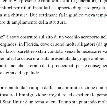
 detenuti già presenti e rimuovere «tutti i generatori, il g
ntenitori per rifiuti installati a supporto di questo proget
lla sua chiusura. Due settimane fa la giudice
aveva temp
oro di ampliamento della struttura.
z” è stato costruito sul sito di un vecchio aeroporto ne
erglades, in Florida, dove ci sono molti alligatori (da q
i lavori sarebbero stati condotti senza le necessarie v
entale. La causa era stata presentata da gruppi ambienta
ericane, che si erano detti preoccupati per le consegue
osistema della palude.
o presentato da Trump e dalla sua amministrazione come
ntrastare l’immigrazione irregolare ed espellere le pers
i Stati Uniti: è un tema su cui Trump sta puntando molt