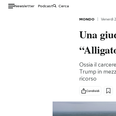
Newsletter
Podcast
Auto
MONDO
Venerdì 
Una giud
HOME
Italia
Moda
“Alligat
Mondo
Libri
Politica
Consumismi
Ossia il carcer
Tecnologia
Storie/Idee
Trump in mezzo
Internet
Ok Boomer!
ricorso
Scienza
Media
Cultura
Europa
Condividi
Economia
Altrecose
Sport
Mondiali calcio 2026