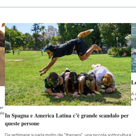
Le
A 
e 
ner
ale
In Spagna e America Latina c’è grande scandalo per
queste persone
Da settimane si parla molto dei "therians", una piccola sottocultura