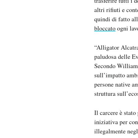
trasferire tutti i
altri rifiuti e co
quindi di fatto a
bloccato
ogni lav
“Alligator Alcatra
paludosa delle Ev
Secondo Williams 
sull’impatto ambi
persone native am
struttura sull’ec
Il carcere è stat
iniziativa per co
illegalmente negl