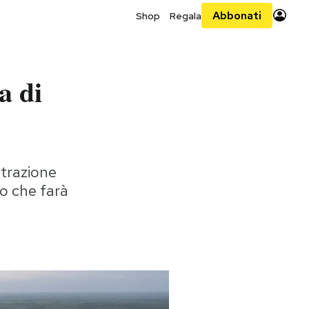
Abbonati
Shop
Regala
a di
strazione
to che farà