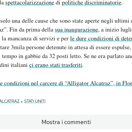
 la
spettacolarizzazione
di
politiche discriminatorie
.
 solo una delle cause che sono state aperte negli ultimi
az”. Fin da prima della
sua inaugurazione
, a inizio lugl
er la mancanza di servizi e per
le dure condizioni di det
itare 3mila persone detenute in attesa di essere espulse,
 tempo in gabbie da 32 posti letto. Se ne era parlato anc
dini italiani
ci erano stati trasferiti
.
e condizioni nel carcere di “Alligator Alcatraz”, in Flo
-
 ALCATRAZ
STATI UNITI
Mostra i commenti