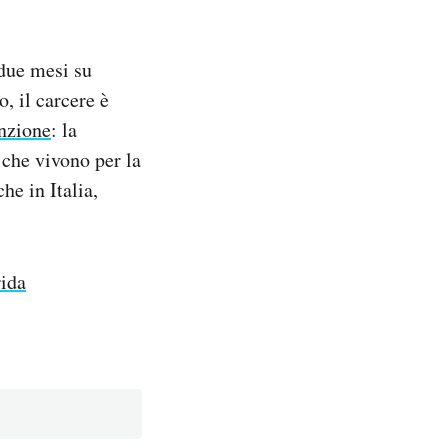
 due mesi su
io, il carcere è
enzione
: la
 che vivono per la
he in Italia,
rida