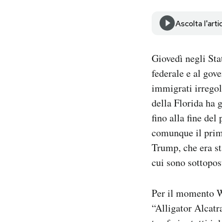
Notifiche mobile
Regala il Post
Ascolta l'arti
Hai bisogno di aiuto?
Esci
Giovedì negli Sta
federale e al gov
immigrati irregol
della Florida ha 
fino alla fine del
comunque il primo
Trump, che era s
cui sono sottopost
Per il momento 
“Alligator Alcatr