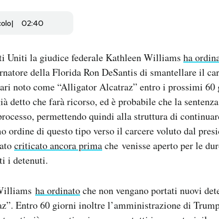
colo
02:40
ti Uniti la giudice federale Kathleen Williams
ha ordin
ernatore della Florida Ron DeSantis di smantellare il ca
ari noto come “Alligator Alcatraz” entro i prossimi 60 
già detto che farà ricorso, ed è probabile che la sentenz
 processo, permettendo quindi alla struttura di continua
 ordine di questo tipo verso il carcere voluto dal pres
tato
criticato ancora prima
che venisse aperto per le dur
i i detenuti.
Williams
ha ordinato
che non vengano portati nuovi det
az”. Entro 60 giorni inoltre l’amministrazione di Trum