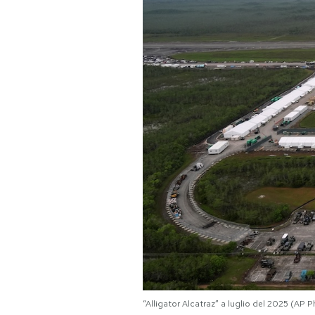
PODCAST
NEWSLETTER
I MIEI PREFERITI
SHOP
CALENDARIO
AREA PERSONALE
Area Personale
“Alligator Alcatraz” a luglio del 2025 (AP
Newsletter