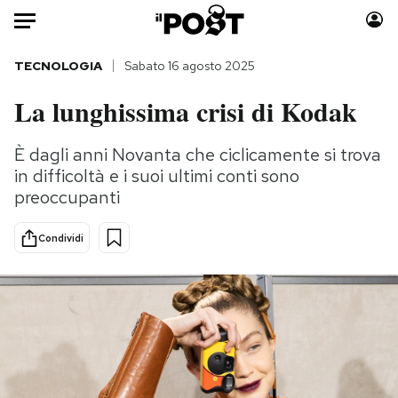
Auto
TECNOLOGIA
Sabato 16 agosto 2025
La lunghissima crisi di Kodak
HOME
Italia
Moda
È dagli anni Novanta che ciclicamente si trova
in difficoltà e i suoi ultimi conti sono
Mondo
Libri
preoccupanti
Politica
Consumismi
Tecnologia
Storie/Idee
Condividi
Internet
Ok Boomer!
Scienza
Media
Cultura
Europa
Economia
Altrecose
Sport
Mondiali calcio 2026