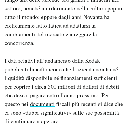
Notifiche mobile
settore, nonché un riferimento nella
cultura
pop
in
Regala il Post
tutto il mondo: eppure dagli anni Novanta ha
Hai bisogno di aiuto?
ciclicamente fatto fatica ad adattarsi ai
Esci
cambiamenti del mercato e a reggere la
concorrenza.
I dati relativi all’andamento della Kodak
pubblicati lunedì dicono che l’azienda non ha né
liquidità disponibile né finanziamenti sufficienti
per coprire i circa 500 milioni di dollari di debiti
che deve ripagare entro l’anno prossimo. Per
questo nei
documenti
fiscali più recenti si dice che
ci sono «dubbi significativi» sulle sue possibilità
di continuare a operare.