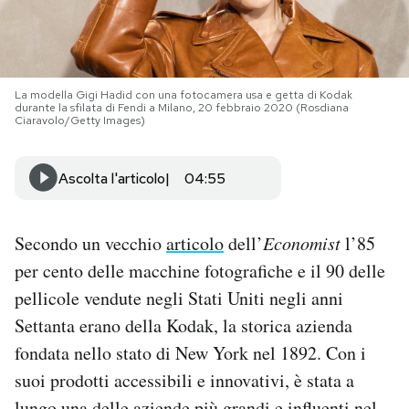
PODCAST
La modella Gigi Hadid con una fotocamera usa e getta di Kodak
NEWSLETTER
durante la sfilata di Fendi a Milano, 20 febbraio 2020 (Rosdiana
Ciaravolo/Getty Images)
I MIEI PREFERITI
Ascolta l'articolo
04:55
SHOP
Secondo un vecchio
articolo
dell’
Economist
l’85
per cento delle macchine fotografiche e il 90 delle
CALENDARIO
pellicole vendute negli Stati Uniti negli anni
Settanta erano della Kodak, la storica azienda
AREA PERSONALE
fondata nello stato di New York nel 1892. Con i
Area Personale
suoi prodotti accessibili e innovativi, è stata a
Newsletter
lungo una delle aziende più grandi e influenti nel