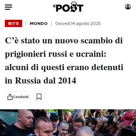
Auto
BITS
MONDO
Giovedì 14 agosto 2025
C’è stato un nuovo scambio di
HOME
prigionieri russi e ucraini:
Italia
Moda
Mondo
Libri
alcuni di questi erano detenuti
Politica
Consumismi
in Russia dal 2014
Tecnologia
Storie/Idee
Internet
Ok Boomer!
Scienza
Media
Condividi
Cultura
Europa
Economia
Altrecose
Sport
Mondiali calcio 2026