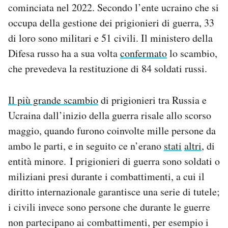
cominciata nel 2022. Secondo l’ente ucraino che si
Notifiche mobile
occupa della gestione dei prigionieri di guerra, 33
Regala il Post
Hai bisogno di aiuto?
di loro sono militari e 51 civili. Il ministero della
Esci
Difesa russo ha a sua volta
confermato
lo scambio,
che prevedeva la restituzione di 84 soldati russi.
Il più grande scambio
di prigionieri tra Russia e
Ucraina dall’inizio della guerra risale allo scorso
maggio, quando furono coinvolte mille persone da
ambo le parti, e in seguito ce n’erano
stati
altri
, di
entità minore. I prigionieri di guerra sono soldati o
miliziani presi durante i combattimenti, a cui il
diritto internazionale garantisce una serie di tutele;
i civili invece sono persone che durante le guerre
non partecipano ai combattimenti, per esempio i