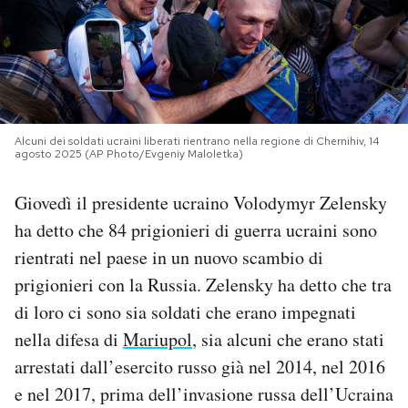
PODCAST
NEWSLETTER
Alcuni dei soldati ucraini liberati rientrano nella regione di Chernihiv, 14
agosto 2025 (AP Photo/Evgeniy Maloletka)
I MIEI PREFERITI
Giovedì il presidente ucraino Volodymyr Zelensky
SHOP
ha detto che 84 prigionieri di guerra ucraini sono
rientrati nel paese in un nuovo scambio di
CALENDARIO
prigionieri con la Russia. Zelensky ha detto che tra
di loro ci sono sia soldati che erano impegnati
AREA PERSONALE
nella difesa di
Mariupol
, sia alcuni che erano stati
arrestati dall’esercito russo già nel 2014, nel 2016
Area Personale
e nel 2017, prima dell’invasione russa dell’Ucraina
Newsletter