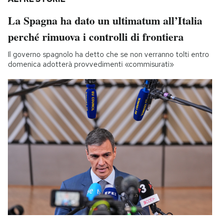
La Spagna ha dato un ultimatum all’Italia
perché rimuova i controlli di frontiera
Il governo spagnolo ha detto che se non verranno tolti entro
domenica adotterà provvedimenti «commisurati»