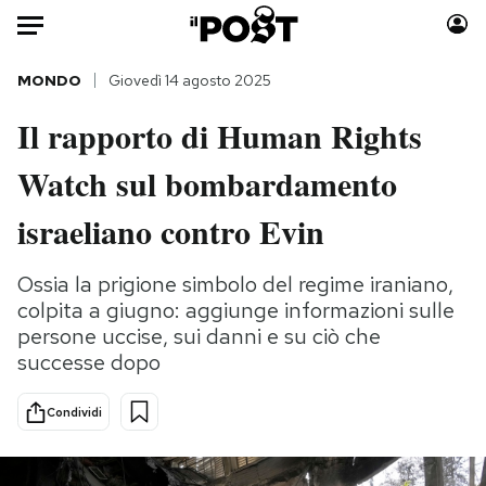
Auto
MONDO
Giovedì 14 agosto 2025
Il rapporto di Human Rights
HOME
Watch sul bombardamento
Italia
Moda
Mondo
Libri
israeliano contro Evin
Politica
Consumismi
Tecnologia
Storie/Idee
Ossia la prigione simbolo del regime iraniano,
colpita a giugno: aggiunge informazioni sulle
Internet
Ok Boomer!
persone uccise, sui danni e su ciò che
Scienza
Media
successe dopo
Cultura
Europa
Economia
Altrecose
Condividi
Sport
Mondiali calcio 2026