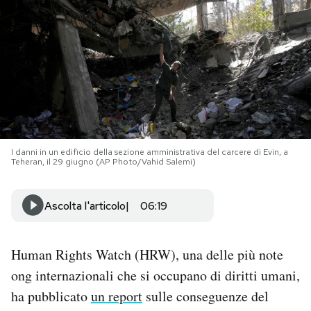
PODCAST
NEWSLETTER
I MIEI PREFERITI
I danni in un edificio della sezione amministrativa del carcere di Evin, a
Teheran, il 29 giugno (AP Photo/Vahid Salemi)
SHOP
Ascolta l'articolo
06:19
CALENDARIO
Human Rights Watch (HRW), una delle più note
AREA PERSONALE
ong internazionali che si occupano di diritti umani,
Area Personale
ha pubblicato
un report
sulle conseguenze del
Newsletter