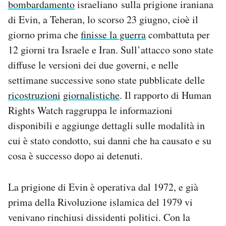
bombardamento
israeliano sulla prigione iraniana
Notifiche mobile
di Evin, a Teheran, lo scorso 23 giugno, cioè il
Regala il Post
giorno prima che
finisse la guerra
combattuta per
Hai bisogno di aiuto?
Esci
12 giorni tra Israele e Iran. Sull’attacco sono state
diffuse le versioni dei due governi, e nelle
settimane successive sono state pubblicate delle
ricostruzioni
giornalistiche
. Il rapporto di Human
Rights Watch raggruppa le informazioni
disponibili e aggiunge dettagli sulle modalità in
cui è stato condotto, sui danni che ha causato e su
cosa è successo dopo ai detenuti.
La prigione di Evin è operativa dal 1972, e già
prima della Rivoluzione islamica del 1979 vi
venivano rinchiusi dissidenti politici. Con la