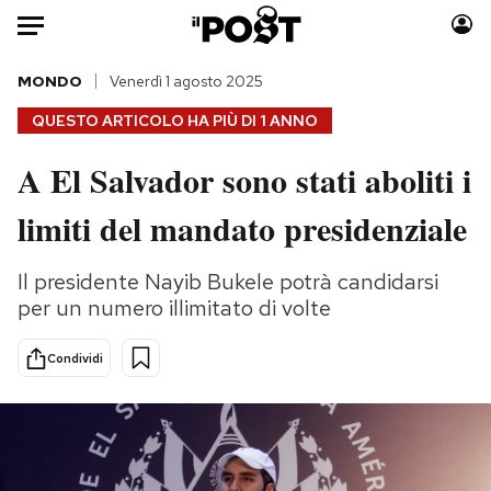
Auto
MONDO
Venerdì 1 agosto 2025
QUESTO ARTICOLO HA PIÙ DI
1 ANNO
HOME
A El Salvador sono stati aboliti i
Italia
Moda
limiti del mandato presidenziale
Mondo
Libri
Politica
Consumismi
Il presidente Nayib Bukele potrà candidarsi
Tecnologia
Storie/Idee
per un numero illimitato di volte
Internet
Ok Boomer!
Scienza
Media
Condividi
Cultura
Europa
Economia
Altrecose
Sport
Mondiali calcio 2026