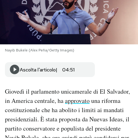
PODCAST
NEWSLETTER
Nayib Bukele (Alex Peña/Getty Images)
I MIEI PREFERITI
Ascolta l'articolo
04:51
SHOP
Giovedì il parlamento unicamerale di El Salvador,
CALENDARIO
in America centrale, ha
approvato
una riforma
costituzionale che ha abolito i limiti ai mandati
AREA PERSONALE
presidenziali. È stata proposta da Nuevas Ideas, il
Area Personale
partito conservatore e populista del presidente
Newsletter
Nayib Bukele, che ora quindi potrà candidarsi per