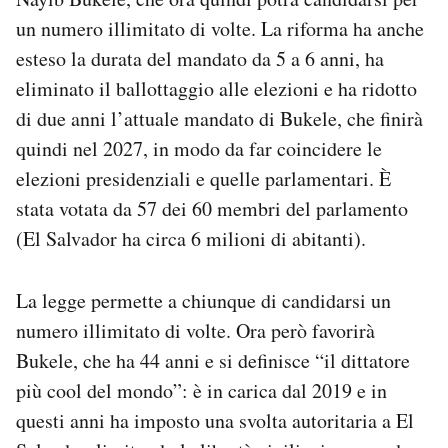
Notifiche mobile
un numero illimitato di volte. La riforma ha anche
Regala il Post
esteso la durata del mandato da 5 a 6 anni, ha
Hai bisogno di aiuto?
eliminato il ballottaggio alle elezioni e ha ridotto
Esci
di due anni l’attuale mandato di Bukele, che finirà
quindi nel 2027, in modo da far coincidere le
elezioni presidenziali e quelle parlamentari. È
stata votata da 57 dei 60 membri del parlamento
(El Salvador ha circa 6 milioni di abitanti).
La legge permette a chiunque di candidarsi un
numero illimitato di volte. Ora però favorirà
Bukele, che ha 44 anni e si definisce “il dittatore
più cool del mondo”: è in carica dal 2019 e in
questi anni ha imposto una svolta autoritaria a El