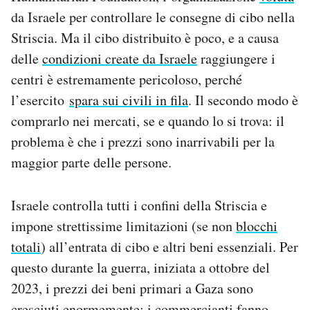
Notifiche mobile
da Israele per controllare le consegne di cibo nella
Regala il Post
Striscia. Ma il cibo distribuito è poco, e a causa
Hai bisogno di aiuto?
delle
condizioni create da Israele
raggiungere i
Esci
centri è estremamente pericoloso, perché
l’esercito
spara sui civili in fila
. Il secondo modo è
comprarlo nei mercati, se e quando lo si trova: il
problema è che i prezzi sono inarrivabili per la
maggior parte delle persone.
Israele controlla tutti i confini della Striscia e
impone strettissime limitazioni (se non
blocchi
totali
) all’entrata di cibo e altri beni essenziali. Per
questo durante la guerra, iniziata a ottobre del
2023, i prezzi dei beni primari a Gaza sono
cresciuti enormemente: i commercianti fanno