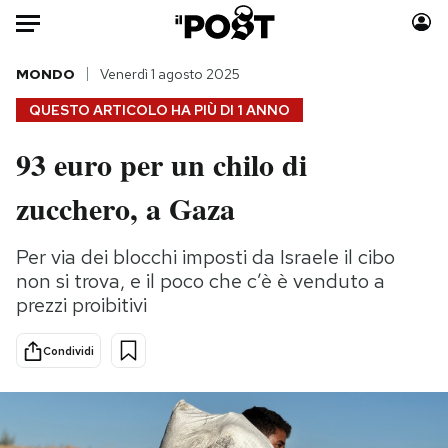
Auto
MONDO
Venerdì 1 agosto 2025
QUESTO ARTICOLO HA PIÙ DI
1 ANNO
HOME
93 euro per un chilo di
Italia
Moda
zucchero, a Gaza
Mondo
Libri
Politica
Consumismi
Per via dei blocchi imposti da Israele il cibo
Tecnologia
Storie/Idee
non si trova, e il poco che c’è è venduto a
Internet
Ok Boomer!
prezzi proibitivi
Scienza
Media
Cultura
Europa
Condividi
Economia
Altrecose
Sport
Mondiali calcio 2026