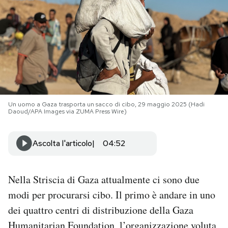
PODCAST
NEWSLETTER
I MIEI PREFERITI
Un uomo a Gaza trasporta un sacco di cibo, 29 maggio 2025 (Hadi
Daoud/APA Images via ZUMA Press Wire)
SHOP
Ascolta l'articolo
04:52
CALENDARIO
Nella Striscia di Gaza attualmente ci sono due
AREA PERSONALE
modi per procurarsi cibo. Il primo è andare in uno
dei quattro centri di distribuzione della Gaza
Area Personale
Newsletter
Humanitarian Foundation, l’organizzazione
voluta