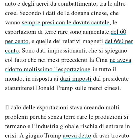
auto e degli aerei da combattimento, tra le altre
Notifiche mobile
cose. Secondo i dati della dogana cinese, che
Regala il Post
vanno
sempre presi con le dovute cautele
, le
Hai bisogno di aiuto?
Esci
esportazioni di terre rare sono aumentate
del 60
per cento
, e quelle dei relativi magneti
del 660 per
cento
. Sono dati impressionanti, che si spiegano
col fatto che nei mesi precedenti la Cina
ne aveva
ridotto moltissimo l’esportazione
in tutto il
mondo, in risposta ai
dazi imposti
dal presidente
statunitensi Donald Trump sulle merci cinesi.
Il calo delle esportazioni stava creando molti
problemi perché senza terre rare le produzioni si
fermano e l’industria globale rischia di entrare in
crisi. A giugno Trump
aveva detto
di aver trovato