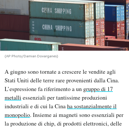
PODCAST
NEWSLETTER
I MIEI PREFERITI
(AP Photo/Damian Dovarganes)
SHOP
A giugno sono tornate a crescere le vendite agli
Stati Uniti delle terre rare provenienti dalla Cina.
CALENDARIO
L’espressione fa riferimento a un
gruppo di 17
metalli
essenziali per tantissime produzioni
industriali e di cui la Cina
ha sostanzialmente il
AREA PERSONALE
monopolio
. Insieme ai magneti sono essenziali per
Area Personale
la produzione di chip, di prodotti elettronici, delle
Newsletter