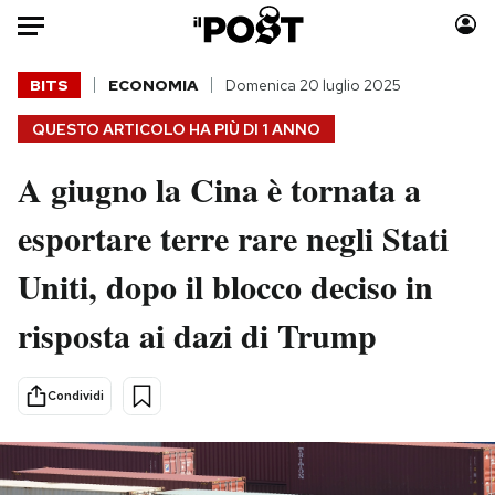
Auto
BITS
ECONOMIA
Domenica 20 luglio 2025
QUESTO ARTICOLO HA PIÙ DI
1 ANNO
HOME
A giugno la Cina è tornata a
Italia
Moda
Mondo
Libri
esportare terre rare negli Stati
Politica
Consumismi
Uniti, dopo il blocco deciso in
Tecnologia
Storie/Idee
Internet
Ok Boomer!
risposta ai dazi di Trump
Scienza
Media
Cultura
Europa
Condividi
Economia
Altrecose
Sport
Mondiali calcio 2026