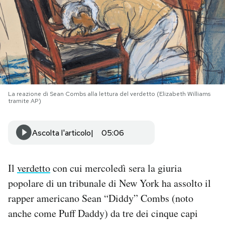
PODCAST
NEWSLETTER
I MIEI PREFERITI
La reazione di Sean Combs alla lettura del verdetto (Elizabeth Williams
tramite AP)
SHOP
Ascolta l'articolo
05:06
CALENDARIO
Il
verdetto
con cui mercoledì sera la giuria
popolare di un tribunale di New York ha assolto il
AREA PERSONALE
rapper americano Sean “Diddy” Combs (noto
Area Personale
anche come Puff Daddy) da tre dei cinque capi
Newsletter