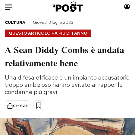
Auto
CULTURA
Giovedì 3 luglio 2025
QUESTO ARTICOLO HA PIÙ DI
1 ANNO
HOME
A Sean Diddy Combs è andata
Italia
Moda
relativamente bene
Mondo
Libri
Politica
Consumismi
Una difesa efficace e un impianto accusatorio
Tecnologia
Storie/Idee
troppo ambizioso hanno evitato al rapper le
Internet
Ok Boomer!
condanne più gravi
Scienza
Media
Cultura
Europa
Condividi
Economia
Altrecose
Sport
Mondiali calcio 2026