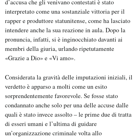
d’accusa che gli venivano contestati è stato
Notifiche mobile
interpretato come una sostanziale vittoria per il
Regala il Post
rapper e produttore statunitense, come ha lasciato
Hai bisogno di aiuto?
intendere anche la sua reazione in aula. Dopo la
Esci
pronuncia, infatti, si è inginocchiato davanti ai
membri della giuria, urlando ripetutamente
«Grazie a Dio» e «Vi amo».
Considerata la gravità delle imputazioni iniziali, il
verdetto è apparso a molti come un esito
sorprendentemente favorevole. Se fosse stato
condannato anche solo per una delle accuse dalle
quali è stato invece assolto – le prime due di tratta
di esseri umani e l’ultima di guidare
un’organizzazione criminale volta allo