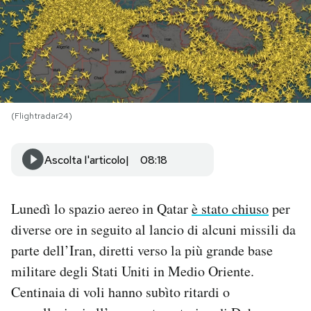
PODCAST
NEWSLETTER
(Flightradar24)
I MIEI PREFERITI
Ascolta l'articolo
08:18
SHOP
Lunedì lo spazio aereo in Qatar
è stato chiuso
per
CALENDARIO
diverse ore in seguito al lancio di alcuni missili da
parte dell’Iran, diretti verso la più grande base
AREA PERSONALE
militare degli Stati Uniti in Medio Oriente.
Area Personale
Centinaia di voli hanno subìto ritardi o
Newsletter