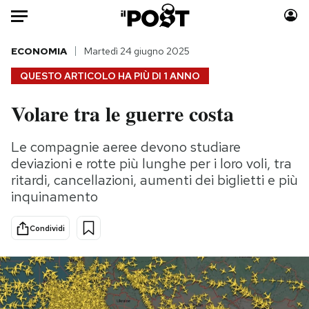
Auto
ECONOMIA
Martedì 24 giugno 2025
QUESTO ARTICOLO HA PIÙ DI
1 ANNO
HOME
Volare tra le guerre costa
Italia
Moda
Mondo
Libri
Le compagnie aeree devono studiare
Politica
Consumismi
deviazioni e rotte più lunghe per i loro voli, tra
Tecnologia
Storie/Idee
ritardi, cancellazioni, aumenti dei biglietti e più
inquinamento
Internet
Ok Boomer!
Scienza
Media
Condividi
Cultura
Europa
Economia
Altrecose
Sport
Mondiali calcio 2026