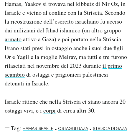
Hamas, Yaakov si trovava nel kibbutz di Nir Oz, in
Notifiche mobile
Israele e vicino al confine con la Striscia. Secondo
Regala il Post
Hai bisogno di aiuto?
la ricostruzione dell’esercito israeliano fu ucciso
Esci
dai miliziani del Jihad islamico (
un altro gruppo
armato
attivo a Gaza) e poi portato nella Striscia.
Erano stati presi in ostaggio anche i suoi due figli
Or e Yagil e la moglie Meirav, ma tutti e tre furono
rilasciati nel novembre del 2023 durante
il primo
scambio
di ostaggi e prigionieri palestinesi
detenuti in Israele.
Israele ritiene che nella Striscia ci siano ancora 20
ostaggi vivi, e i
corpi
di circa altri 30.
Tag:
-
-
HAMAS ISRAELE
OSTAGGI GAZA
STRISCIA DI GAZA