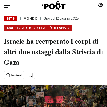
Auto
BITS
MONDO
Giovedì 12 giugno 2025
QUESTO ARTICOLO HA PIÙ DI
1 ANNO
HOME
Israele ha recuperato i corpi di
Italia
Moda
Mondo
Libri
altri due ostaggi dalla Striscia di
Politica
Consumismi
Gaza
Tecnologia
Storie/Idee
Internet
Ok Boomer!
Scienza
Media
Condividi
Cultura
Europa
Economia
Altrecose
Sport
Mondiali calcio 2026