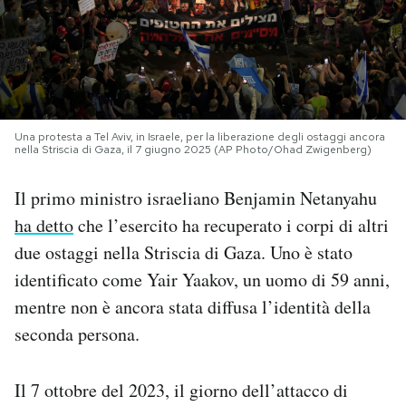
PODCAST
NEWSLETTER
Una protesta a Tel Aviv, in Israele, per la liberazione degli ostaggi ancora
nella Striscia di Gaza, il 7 giugno 2025 (AP Photo/Ohad Zwigenberg)
I MIEI PREFERITI
Il primo ministro israeliano Benjamin Netanyahu
SHOP
ha detto
che l’esercito ha recuperato i corpi di altri
due ostaggi nella Striscia di Gaza. Uno è stato
CALENDARIO
identificato come Yair Yaakov, un uomo di 59 anni,
mentre non è ancora stata diffusa l’identità della
seconda persona.
AREA PERSONALE
Area Personale
Il 7 ottobre del 2023, il giorno dell’attacco di
Newsletter