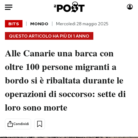
Auto
BITS
MONDO
Mercoledì 28 maggio 2025
QUESTO ARTICOLO HA PIÙ DI
1 ANNO
HOME
Alle Canarie una barca con
Italia
Moda
Mondo
Libri
oltre 100 persone migranti a
Politica
Consumismi
bordo si è ribaltata durante le
Tecnologia
Storie/Idee
Internet
Ok Boomer!
operazioni di soccorso: sette di
Scienza
Media
loro sono morte
Cultura
Europa
Economia
Altrecose
Sport
Mondiali calcio 2026
Condividi