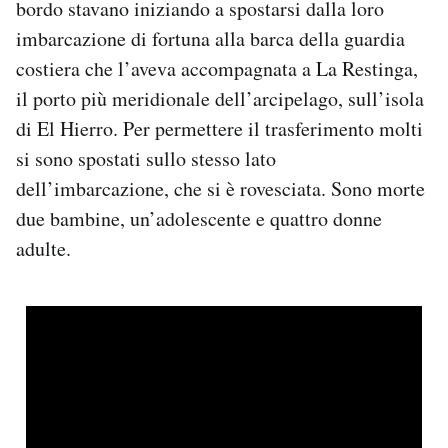
bordo stavano iniziando a spostarsi dalla loro
Notifiche mobile
imbarcazione di fortuna alla barca della guardia
Regala il Post
costiera che l’aveva accompagnata a La Restinga,
Hai bisogno di aiuto?
Esci
il porto più meridionale dell’arcipelago, sull’isola
di El Hierro. Per permettere il trasferimento molti
si sono spostati sullo stesso lato
dell’imbarcazione, che si è rovesciata. Sono morte
due bambine, un’adolescente e quattro donne
adulte.