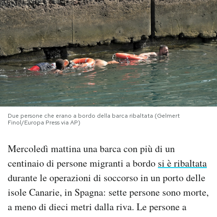
PODCAST
NEWSLETTER
I MIEI PREFERITI
SHOP
Due persone che erano a bordo della barca ribaltata (Gelmert
Finol/Europa Press via AP)
Mercoledì mattina una barca con più di un
CALENDARIO
centinaio di persone migranti a bordo
si è ribaltata
durante le operazioni di soccorso in un porto delle
AREA PERSONALE
isole Canarie, in Spagna: sette persone sono morte,
Area Personale
a meno di dieci metri dalla riva. Le persone a
Newsletter