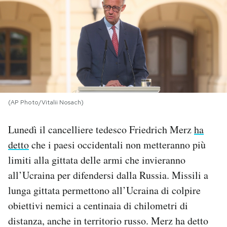
PODCAST
NEWSLETTER
I MIEI PREFERITI
(AP Photo/Vitalii Nosach)
SHOP
Lunedì il cancelliere tedesco Friedrich Merz
ha
detto
che i paesi occidentali non metteranno più
CALENDARIO
limiti alla gittata delle armi che invieranno
all’Ucraina per difendersi dalla Russia. Missili a
AREA PERSONALE
lunga gittata permettono all’Ucraina di colpire
obiettivi nemici a centinaia di chilometri di
Area Personale
distanza, anche in territorio russo. Merz ha detto
Newsletter