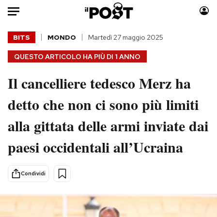
Auto
BITS
MONDO
Martedì 27 maggio 2025
QUESTO ARTICOLO HA PIÙ DI
1 ANNO
HOME
Il cancelliere tedesco Merz ha
Italia
Moda
Mondo
Libri
detto che non ci sono più limiti
Politica
Consumismi
alla gittata delle armi inviate dai
Tecnologia
Storie/Idee
Internet
Ok Boomer!
paesi occidentali all’Ucraina
Scienza
Media
Cultura
Europa
Condividi
Economia
Altrecose
Sport
Mondiali calcio 2026