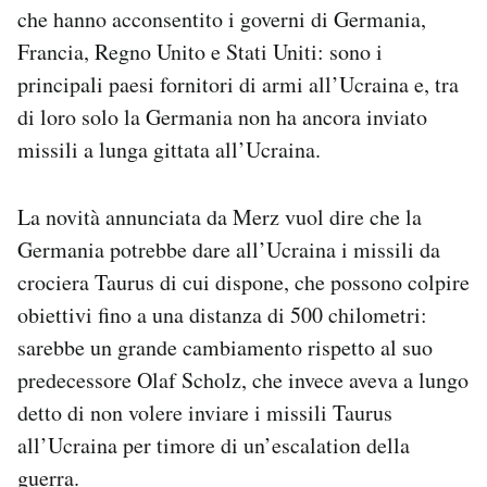
che hanno acconsentito i governi di Germania,
Notifiche mobile
Regala il Post
Francia, Regno Unito e Stati Uniti: sono i
Hai bisogno di aiuto?
principali paesi fornitori di armi all’Ucraina e, tra
Esci
di loro solo la Germania non ha ancora inviato
missili a lunga gittata all’Ucraina.
La novità annunciata da Merz vuol dire che la
Germania potrebbe dare all’Ucraina i missili da
crociera Taurus di cui dispone, che possono colpire
obiettivi fino a una distanza di 500 chilometri:
sarebbe un grande cambiamento rispetto al suo
predecessore Olaf Scholz, che invece aveva a lungo
detto di non volere inviare i missili Taurus
all’Ucraina per timore di un’escalation della
guerra.