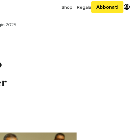
Abbonati
Shop
Regala
gio 2025
o
er