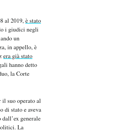
8 al 2019,
è stato
o i giudici negli
lando un
a, in appello, è
iz
era già stato
egali hanno detto
duo, la Corte
 il suo operato al
o di stato e aveva
o dall’ex generale
litici. La