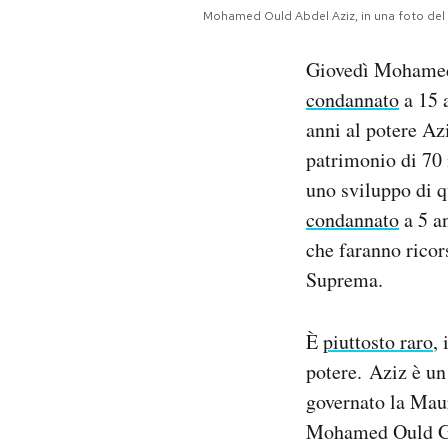
Notifiche mobile
Mohamed Ould Abdel Aziz, in una foto del 
Regala il Post
Giovedì Mohamed 
Hai bisogno di aiuto?
Esci
condannato
a 15 a
anni al potere A
patrimonio di 70 m
uno sviluppo di 
condannato
a 5 an
che faranno ricor
Suprema.
È
piuttosto raro
,
potere. Aziz è un
governato la Maur
Mohamed Ould Ghaz