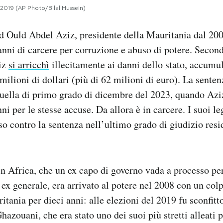
2019 (AP Photo/Bilal Hussein)
Ould Abdel Aziz, presidente della Mauritania dal 200
nni di carcere per corruzione e abuso di potere. Second
ziz
si arricchì
illecitamente ai danni dello stato, accumu
ilioni di dollari (più di 62 milioni di euro). La sentenz
quella di primo grado di dicembre del 2023, quando Az
ni per le stesse accuse. Da allora è in carcere. I suoi l
so contro la sentenza nell’ultimo grado di giudizio resi
 in Africa, che un ex capo di governo vada a processo per
 ex generale, era arrivato al potere nel 2008 con un colp
itania per dieci anni: alle elezioni del 2019 fu sconfitt
ouani, che era stato uno dei suoi più stretti alleati po