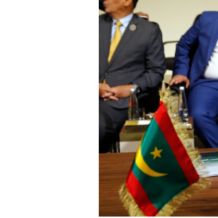
PODCAST
NEWSLETTER
I MIEI PREFERITI
SHOP
CALENDARIO
AREA PERSONALE
Area Personale
Newsletter