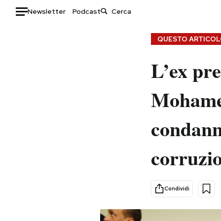
Newsletter
Podcast
Auto
QUESTO ARTICOLO
HOME
L’ex pre
Italia
Moda
Mohamed
Mondo
Libri
Politica
Consumismi
condanna
Tecnologia
Storie/Idee
Internet
Ok Boomer!
corruzio
Scienza
Media
Cultura
Europa
Economia
Altrecose
Condividi
Sport
Mondiali calcio 2026