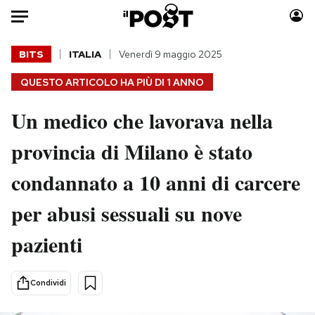
Auto
BITS
ITALIA
Venerdì 9 maggio 2025
QUESTO ARTICOLO HA PIÙ DI
1 ANNO
HOME
Un medico che lavorava nella
Italia
Moda
Mondo
Libri
provincia di Milano è stato
Politica
Consumismi
condannato a 10 anni di carcere
Tecnologia
Storie/Idee
Internet
Ok Boomer!
per abusi sessuali su nove
Scienza
Media
pazienti
Cultura
Europa
Economia
Altrecose
Sport
Mondiali calcio 2026
Condividi