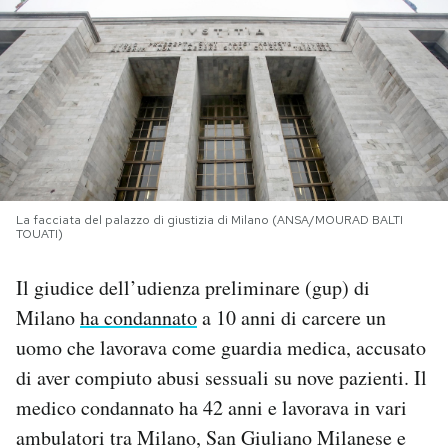
PODCAST
NEWSLETTER
I MIEI PREFERITI
La facciata del palazzo di giustizia di Milano (ANSA/MOURAD BALTI
TOUATI)
SHOP
Il giudice dell’udienza preliminare (gup) di
CALENDARIO
Milano
ha condannato
a 10 anni di carcere un
uomo che lavorava come guardia medica, accusato
AREA PERSONALE
di aver compiuto abusi sessuali su nove pazienti. Il
medico condannato ha 42 anni e lavorava in vari
Area Personale
ambulatori tra Milano, San Giuliano Milanese e
Newsletter