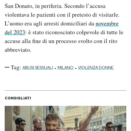
San Donato, in periferia. Secondo l’accusa
Notifiche mobile
Regala il Post
violentava le pazienti con il pretesto di visitarle.
Hai bisogno di aiuto?
L’uomo era agli arresti domiciliari da
novembre
Esci
del 2023
: è stato riconosciuto colpevole di tutte le
accuse alla fine di un processo svolto con il rito
abbreviato.
Tag:
-
-
ABUSI SESSUALI
MILANO
VIOLENZA DONNE
CONSIGLIATI