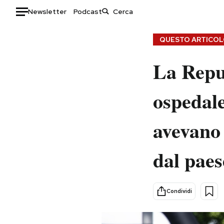
Newsletter
Podcast
Auto
QUESTO ARTICOLO
HOME
La Repu
Italia
Moda
ospedale
Mondo
Libri
Politica
Consumismi
avevano 
Tecnologia
Storie/Idee
Internet
Ok Boomer!
dal paes
Scienza
Media
Cultura
Europa
Economia
Altrecose
Condividi
Sport
Mondiali calcio 2026