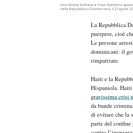
Notifiche mobile
Una donna haitiana e il suo bambino appen
nella Repubblica Dominicana, il 21 aprile 
Regala il Post
Hai bisogno di aiuto?
La Repubblica D
Esci
puerpere, cioè ch
Le persone arrest
dominicani: il go
rimpatriate.
Haiti e la Repubb
Hispaniola. Haiti
gravissima crisi 
da bande crimina
di evitare che la 
parte del confine
contro l’immigraz