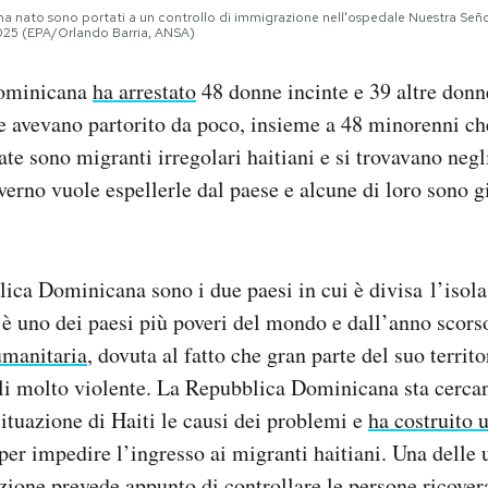
a nato sono portati a un controllo di immigrazione nell'ospedale Nuestra Señ
2025 (EPA/Orlando Barria, ANSA)
ominicana
ha arrestato
48 donne incinte e 39 altre donne
e avevano partorito da poco, insieme a 48 minorenni ch
ate sono migranti irregolari haitiani e si trovavano negl
verno vuole espellerle dal paese e alcune di loro sono gi
lica Dominicana sono i due paesi in cui è divisa l’isola
 è uno dei paesi più poveri del mondo e dall’anno scor
umanitaria
, dovuta al fatto che gran parte del suo territo
li molto violente. La Repubblica Dominicana sta cerc
situazione di Haiti le causi dei problemi e
ha costruito 
 per impedire l’ingresso ai migranti haitiani. Una delle
ione prevede appunto di controllare le persone ricover