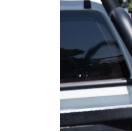
PODCAST
NEWSLETTER
I MIEI PREFERITI
SHOP
CALENDARIO
AREA PERSONALE
Area Personale
Newsletter