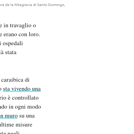
ora de la Altagracia di Santo Domingo,
 in travaglio o
e erano con loro.
i ospedali
à stata
 caraibica di
so
sta vivendo una
rio è controllato
ando in ogni modo
un muro
su una
 ultime misure
ate negli