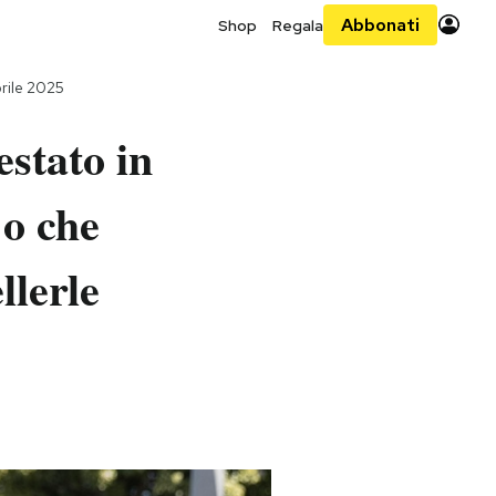
Abbonati
Shop
Regala
rile 2025
stato in
 o che
llerle