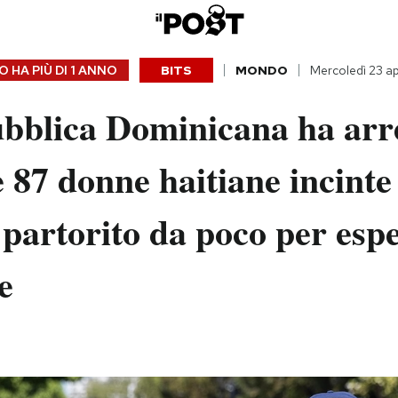
 HA PIÙ DI
1 ANNO
BITS
MONDO
Mercoledì 23 ap
bblica Dominicana ha arre
 87 donne haitiane incinte
partorito da poco per espe
e