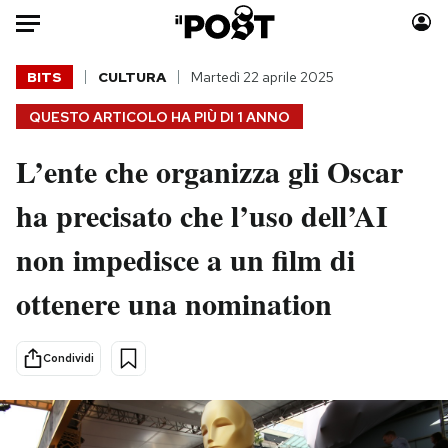
Auto
BITS
CULTURA
Martedì 22 aprile 2025
QUESTO ARTICOLO HA PIÙ DI
1 ANNO
HOME
L’ente che organizza gli Oscar
Italia
Moda
Mondo
Libri
ha precisato che l’uso dell’AI
Politica
Consumismi
non impedisce a un film di
Tecnologia
Storie/Idee
Internet
Ok Boomer!
ottenere una nomination
Scienza
Media
Cultura
Europa
Condividi
Economia
Altrecose
Sport
Mondiali calcio 2026