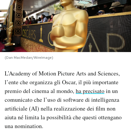
PODCAST
NEWSLETTER
I MIEI PREFERITI
(Dan MacMedan/WireImage)
SHOP
L’Academy of Motion Picture Arts and Sciences,
l’ente che organizza gli Oscar, il più importante
CALENDARIO
premio del cinema al mondo,
ha precisato
in un
comunicato che l’uso di software di intelligenza
artificiale (AI) nella realizzazione dei film non
AREA PERSONALE
aiuta né limita la possibilità che questi ottengano
Area Personale
una nomination.
Newsletter