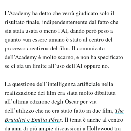
Notifiche mobile
L’Academy ha detto che verrà giudicato solo il
Regala il Post
Hai bisogno di aiuto?
risultato finale, indipendentemente dal fatto che
Esci
sia stata usata o meno l’AI, dando però peso a
quanto «un essere umano è stato al centro del
processo creativo» del film. Il comunicato
dell’Academy è molto scarno, e non ha specificato
se ci sia un limite all’uso dell’AI oppure no.
La questione dell’intelligenza artificiale nella
realizzazione dei film era stata molto dibattuta
all’ultima edizione degli Oscar per via
dell’utilizzo che ne era stato fatto in due film,
The
Brutalist
e
Emilia Pérez
. Il tema è anche al centro
da anni di più
ampie discussioni
a Hollywood tra