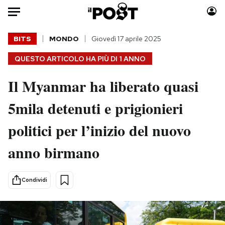
Auto
BITS
MONDO
Giovedì 17 aprile 2025
QUESTO ARTICOLO HA PIÙ DI
1 ANNO
HOME
Il Myanmar ha liberato quasi
Italia
Moda
Mondo
Libri
5mila detenuti e prigionieri
Politica
Consumismi
politici per l’inizio del nuovo
Tecnologia
Storie/Idee
Internet
Ok Boomer!
anno birmano
Scienza
Media
Cultura
Europa
Condividi
Economia
Altrecose
Sport
Mondiali calcio 2026