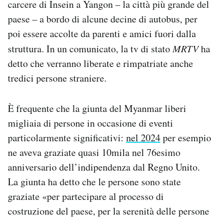
carcere di Insein a Yangon – la città più grande del
Notifiche mobile
paese – a bordo di alcune decine di autobus, per
Regala il Post
poi essere accolte da parenti e amici fuori dalla
Hai bisogno di aiuto?
Esci
struttura. In un comunicato, la tv di stato
MRTV
ha
detto che verranno liberate e rimpatriate anche
tredici persone straniere.
È frequente che la giunta del Myanmar liberi
migliaia di persone in occasione di eventi
particolarmente significativi:
nel 2024
per esempio
ne aveva graziate quasi 10mila nel 76esimo
anniversario dell’indipendenza dal Regno Unito.
La giunta ha detto che le persone sono state
graziate «per partecipare al processo di
costruzione del paese, per la serenità delle persone