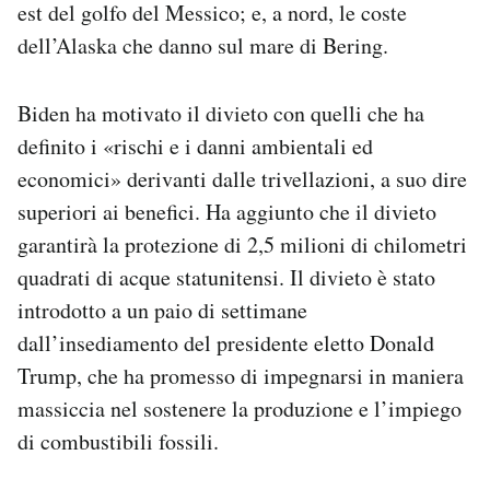
est del golfo del Messico; e, a nord, le coste
Notifiche mobile
dell’Alaska che danno sul mare di Bering.
Regala il Post
Hai bisogno di aiuto?
Esci
Biden ha motivato il divieto con quelli che ha
definito i «rischi e i danni ambientali ed
economici» derivanti dalle trivellazioni, a suo dire
superiori ai benefici. Ha aggiunto che il divieto
garantirà la protezione di 2,5 milioni di chilometri
quadrati di acque statunitensi. Il divieto è stato
introdotto a un paio di settimane
dall’insediamento del presidente eletto Donald
Trump, che ha promesso di impegnarsi in maniera
massiccia nel sostenere la produzione e l’impiego
di combustibili fossili.