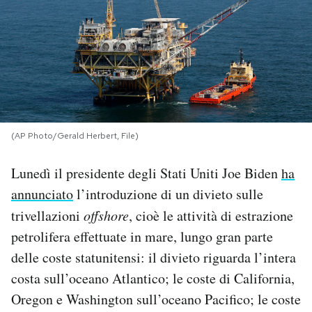
PODCAST
NEWSLETTER
I MIEI PREFERITI
(AP Photo/Gerald Herbert, File)
SHOP
Lunedì il presidente degli Stati Uniti Joe Biden
ha
annunciato
l’introduzione di un divieto sulle
CALENDARIO
trivellazioni
offshore
, cioè le attività di estrazione
petrolifera effettuate in mare, lungo gran parte
delle coste statunitensi: il divieto riguarda l’intera
AREA PERSONALE
costa sull’oceano Atlantico; le coste di California,
Area Personale
Oregon e Washington sull’oceano Pacifico; le coste
Newsletter