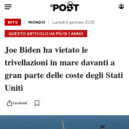
Auto
BITS
MONDO
Lunedì 6 gennaio 2025
QUESTO ARTICOLO HA PIÙ DI
1 ANNO
HOME
Joe Biden ha vietato le
Italia
Moda
Mondo
Libri
trivellazioni in mare davanti a
Politica
Consumismi
gran parte delle coste degli Stati
Tecnologia
Storie/Idee
Internet
Ok Boomer!
Uniti
Scienza
Media
Cultura
Europa
Condividi
Economia
Altrecose
Sport
Mondiali calcio 2026