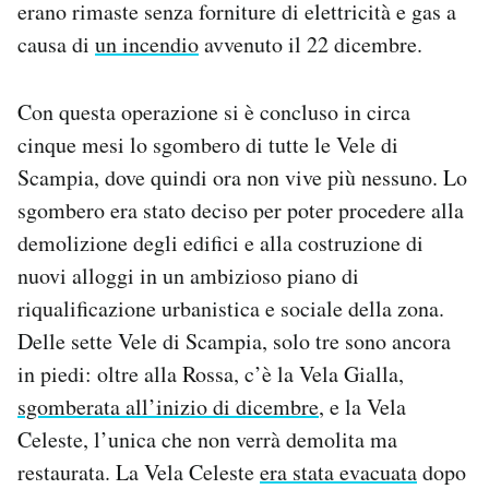
erano rimaste senza forniture di elettricità e gas a
Notifiche mobile
causa di
un incendio
avvenuto il 22 dicembre.
Regala il Post
Hai bisogno di aiuto?
Esci
Con questa operazione si è concluso in circa
cinque mesi lo sgombero di tutte le Vele di
Scampia, dove quindi ora non vive più nessuno. Lo
sgombero era stato deciso per poter procedere alla
demolizione degli edifici e alla costruzione di
nuovi alloggi in un ambizioso piano di
riqualificazione urbanistica e sociale della zona.
Delle sette Vele di Scampia, solo tre sono ancora
in piedi: oltre alla Rossa, c’è la Vela Gialla,
sgomberata all’inizio di dicembre
, e la Vela
Celeste, l’unica che non verrà demolita ma
restaurata. La Vela Celeste
era stata evacuata
dopo