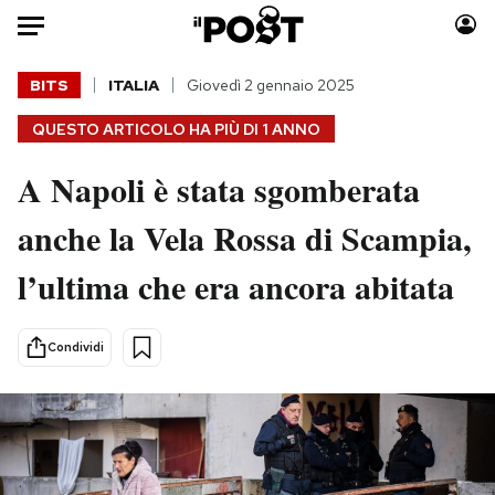
Auto
BITS
ITALIA
Giovedì 2 gennaio 2025
QUESTO ARTICOLO HA PIÙ DI
1 ANNO
HOME
A Napoli è stata sgomberata
Italia
Moda
Mondo
Libri
anche la Vela Rossa di Scampia,
Politica
Consumismi
l’ultima che era ancora abitata
Tecnologia
Storie/Idee
Internet
Ok Boomer!
Scienza
Media
Condividi
Cultura
Europa
Economia
Altrecose
Sport
Mondiali calcio 2026