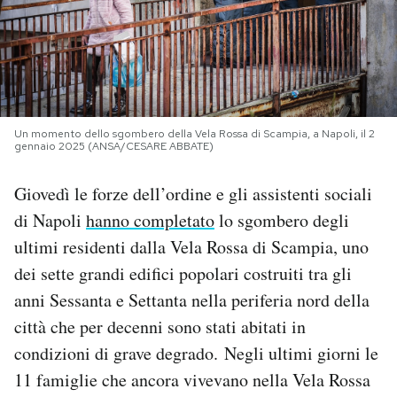
PODCAST
NEWSLETTER
Un momento dello sgombero della Vela Rossa di Scampia, a Napoli, il 2
gennaio 2025 (ANSA/CESARE ABBATE)
I MIEI PREFERITI
Giovedì le forze dell’ordine e gli assistenti sociali
SHOP
di Napoli
hanno completato
lo sgombero degli
ultimi residenti dalla Vela Rossa di Scampia, uno
CALENDARIO
dei sette grandi edifici popolari costruiti tra gli
anni Sessanta e Settanta nella periferia nord della
città che per decenni sono stati abitati in
AREA PERSONALE
condizioni di grave degrado. Negli ultimi giorni le
Area Personale
11 famiglie che ancora vivevano nella Vela Rossa
Newsletter