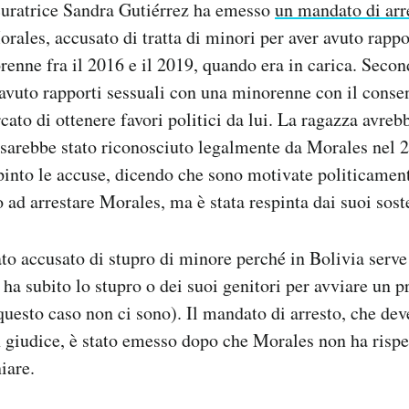
ocuratrice Sandra Gutiérrez ha emesso
un mandato di arr
rales, accusato di tratta di minori per aver avuto rappo
enne fra il 2016 e il 2019, quando era in carica. Secon
vuto rapporti sessuali con una minorenne con il consen
cato di ottenere favori politici da lui. La ragazza avreb
i sarebbe stato riconosciuto legalmente da Morales nel 
pinto le accuse, dicendo che sono motivate politicamen
 ad arrestare Morales, ma è stata respinta dai suoi soste
to accusato di stupro di minore perché in Bolivia serv
 ha subito lo stupro o dei suoi genitori per avviare un p
questo caso non ci sono). Il mandato di arresto, che dev
 giudice, è stato emesso dopo che Morales non ha rispe
iare.