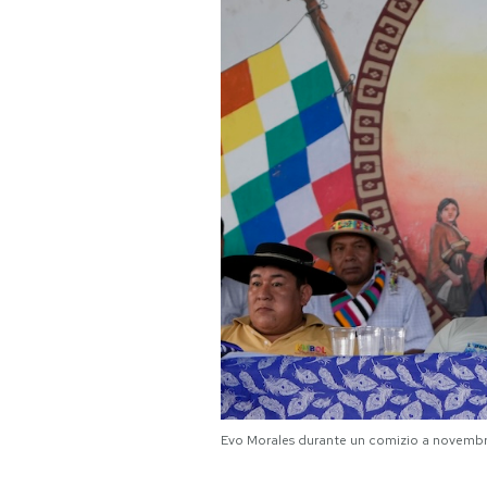
PODCAST
NEWSLETTER
I MIEI PREFERITI
SHOP
CALENDARIO
AREA PERSONALE
Evo Morales durante un comizio a novembr
Area Personale
Newsletter