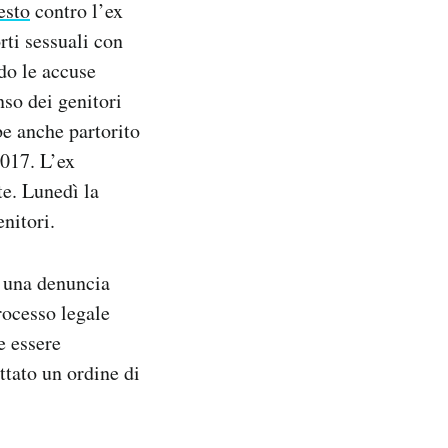
esto
contro l’ex
rti sessuali con
do le accuse
so dei genitori
be anche partorito
2017. L’ex
te. Lunedì la
nitori.
e una denuncia
rocesso legale
e essere
ttato un ordine di