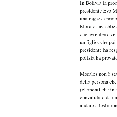
In Bolivia la pr
Notifiche mobile
presidente Evo Mo
Regala il Post
una ragazza minor
Hai bisogno di aiuto?
Esci
Morales avrebbe a
che avrebbero cer
un figlio, che po
presidente ha res
polizia ha provato
Morales non è sta
della persona che
(elementi che in 
convalidato da un
andare a testimon