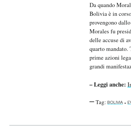
Da quando Morales
Bolivia è in cors
provengono dallo 
Morales fu presid
delle accuse di av
quarto mandato. T
prime azioni lega
grandi manifestaz
– Leggi anche:
I
Tag:
-
BOLIVIA
E