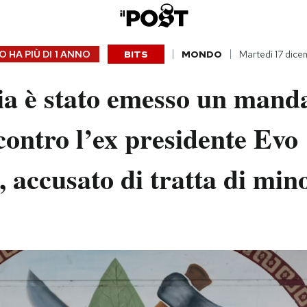
 HA PIÙ DI
1 ANNO
BITS
MONDO
Martedì 17 dic
ia è stato emesso un manda
contro l’ex presidente Evo
 accusato di tratta di min