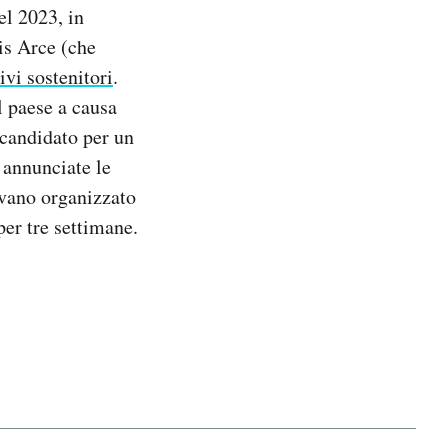
el 2023, in
uis Arce (che
tivi sostenitori
.
l paese a causa
a candidato per un
 annunciate le
vevano organizzato
per tre settimane.