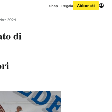
Abbonati
Shop
Regala
embre 2024
to di
ori