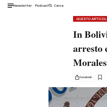
Newsletter
Podcast
Auto
QUESTO ARTICOLO
HOME
In Boliv
Italia
Moda
arresto 
Mondo
Libri
Politica
Consumismi
Morales,
Tecnologia
Storie/Idee
Internet
Ok Boomer!
Scienza
Media
Condividi
Cultura
Europa
Economia
Altrecose
Sport
Mondiali calcio 2026