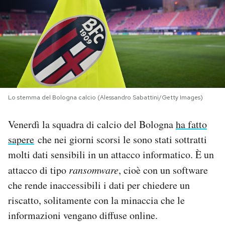
PODCAST
NEWSLETTER
I MIEI PREFERITI
Lo stemma del Bologna calcio (Alessandro Sabattini/Getty Images)
SHOP
Venerdì la squadra di calcio del Bologna
ha fatto
sapere
che nei giorni scorsi le sono stati sottratti
molti dati sensibili in un attacco informatico. È un
CALENDARIO
attacco di tipo
ransomware
, cioè con un software
che rende inaccessibili i dati per chiedere un
AREA PERSONALE
riscatto, solitamente con la minaccia che le
Area Personale
informazioni vengano diffuse online.
Newsletter