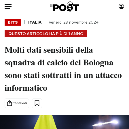
Auto
BITS
ITALIA
Venerdì 29 novembre 2024
QUESTO ARTICOLO HA PIÙ DI
1 ANNO
HOME
Molti dati sensibili della
Italia
Moda
Mondo
Libri
squadra di calcio del Bologna
Politica
Consumismi
sono stati sottratti in un attacco
Tecnologia
Storie/Idee
Internet
Ok Boomer!
informatico
Scienza
Media
Cultura
Europa
Condividi
Economia
Altrecose
Sport
Mondiali calcio 2026