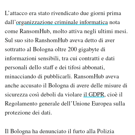
Notifiche mobile
L’attacco era stato rivendicato due giorni prima
Regala il Post
Hai bisogno di aiuto?
dall’
organizzazione criminale informatica
nota
Esci
come RansomHub, molto attiva negli ultimi mesi.
Sul suo sito RanshomHub aveva detto di aver
sottratto al Bologna oltre 200 gigabyte di
informazioni sensibili, tra cui contratti e dati
personali dello staff e dei tifosi abbonati,
minacciando di pubblicarli. RansomHub aveva
anche accusato il Bologna di avere delle misure di
sicurezza così deboli da violare
il GDPR
, cioè il
Regolamento generale dell’Unione Europea sulla
protezione dei dati.
Il Bologna ha denunciato il furto alla Polizia