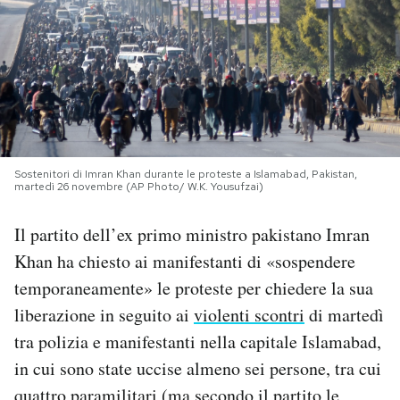
PODCAST
NEWSLETTER
I MIEI PREFERITI
Sostenitori di Imran Khan durante le proteste a Islamabad, Pakistan,
martedì 26 novembre (AP Photo/ W.K. Yousufzai)
SHOP
Il partito dell’ex primo ministro pakistano Imran
Khan ha chiesto ai manifestanti di «sospendere
CALENDARIO
temporaneamente» le proteste per chiedere la sua
liberazione in seguito ai
violenti scontri
di martedì
AREA PERSONALE
tra polizia e manifestanti nella capitale Islamabad,
in cui sono state uccise almeno sei persone, tra cui
Area Personale
Newsletter
quattro paramilitari (ma secondo il partito le