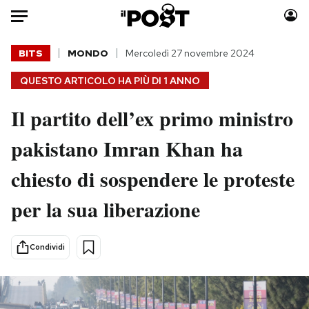
Auto
BITS
MONDO
Mercoledì 27 novembre 2024
QUESTO ARTICOLO HA PIÙ DI
1 ANNO
HOME
Il partito dell’ex primo ministro
Italia
Moda
Mondo
Libri
pakistano Imran Khan ha
Politica
Consumismi
chiesto di sospendere le proteste
Tecnologia
Storie/Idee
Internet
Ok Boomer!
per la sua liberazione
Scienza
Media
Cultura
Europa
Condividi
Economia
Altrecose
Sport
Mondiali calcio 2026