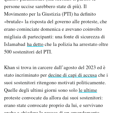
Notifiche mobile
persone uccise sarebbero state di più). Il
Regala il Post
Movimento per la Giustizia (PTI) ha definito
Hai bisogno di aiuto?
«brutale» la risposta del governo alle proteste, che
Esci
erano cominciate domenica e avevano coinvolto
migliaia di partecipanti: una fonte di sicurezza di
Islamabad
ha detto
che la polizia ha arrestato oltre
500 sostenitori del PTI.
Khan si trova in carcere dall’agosto del 2023 ed è
stato incriminato per
decine di capi di accusa
che i
suoi sostenitori ritengono motivati politicamente.
Quelle degli ultimi giorni sono solo
le ultime
proteste convocate da allora dai suoi sostenitori:
erano state convocate proprio da lui, e servivano
anche a chiedere la revoca di un emendamento