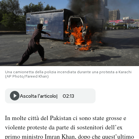
PODCAST
NEWSLETTER
I MIEI PREFERITI
Una camionetta della polizia incendiata durante una protesta a Karachi
SHOP
(AP Photo/Fareed Khan)
CALENDARIO
Ascolta l'articolo
02:13
AREA PERSONALE
In molte città del Pakistan ci sono state grosse e
violente proteste da parte di sostenitori dell’ex
Area Personale
primo ministro
Imran Khan
, dopo che quest’ultimo
Newsletter