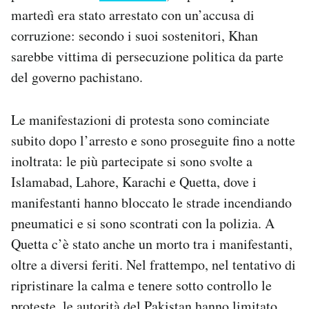
Notifiche mobile
martedì era stato arrestato con un’accusa di
Regala il Post
corruzione: secondo i suoi sostenitori, Khan
Hai bisogno di aiuto?
sarebbe vittima di persecuzione politica da parte
Esci
del governo pachistano.
Le manifestazioni di protesta sono cominciate
subito dopo l’arresto e sono proseguite fino a notte
inoltrata: le più partecipate si sono svolte a
Islamabad, Lahore, Karachi e Quetta, dove i
manifestanti hanno bloccato le strade incendiando
pneumatici e si sono scontrati con la polizia. A
Quetta c’è stato anche un morto tra i manifestanti,
oltre a diversi feriti. Nel frattempo, nel tentativo di
ripristinare la calma e tenere sotto controllo le
proteste, le autorità del Pakistan hanno limitato