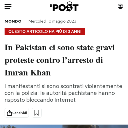
Auto
MONDO
Mercoledì 10 maggio 2023
QUESTO ARTICOLO HA PIÙ DI
3 ANNI
HOME
In Pakistan ci sono state gravi
Italia
Moda
proteste contro l’arresto di
Mondo
Libri
Politica
Consumismi
Imran Khan
Tecnologia
Storie/Idee
Internet
Ok Boomer!
I manifestanti si sono scontrati violentemente
Scienza
Media
con la polizia: le autorità pachistane hanno
Cultura
Europa
risposto bloccando Internet
Economia
Altrecose
Condividi
Sport
Mondiali calcio 2026