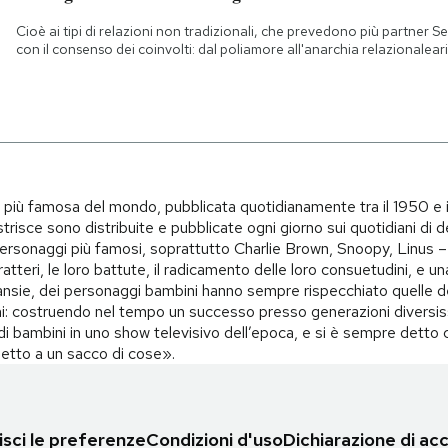
Cioè ai tipi di relazioni non tradizionali, che prevedono più partner
Se
con il consenso dei coinvolti: dal poliamore all'anarchia relazionale
ar
i più famosa del mondo, pubblicata quotidianamente tra il 1950 e 
trisce sono distribuite e pubblicate ogni giorno sui quotidiani di d
i personaggi più famosi, soprattutto Charlie Brown, Snoopy, Linus – 
teri, le loro battute, il radicamento delle loro consuetudini, e una 
i, ansie, dei personaggi bambini hanno sempre rispecchiato quelle d
i: costruendo nel tempo un successo presso generazioni diversiss
o di bambini in uno show televisivo dell’epoca, e si è sempre det
spetto a un sacco di cose».
sci le preferenze
Condizioni d'uso
Dichiarazione di acc