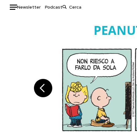
Newsletter
Podcast
Auto
PEANU
HOME
Italia
Moda
Mondo
Libri
Politica
Consumismi
Tecnologia
Storie/Idee
Internet
Ok Boomer!
Scienza
Media
Cultura
Europa
Economia
Altrecose
Sport
Mondiali calcio 2026