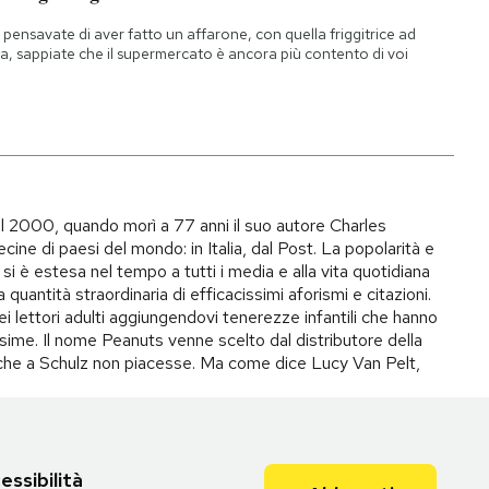
 pensavate di aver fatto un affarone, con quella friggitrice ad
ia, sappiate che il supermercato è ancora più contento di voi
il 2000, quando morì a 77 anni il suo autore Charles
ecine di paesi del mondo: in Italia, dal Post. La popolarità e
si è estesa nel tempo a tutti i media e alla vita quotidiana
quantità straordinaria di efficacissimi aforismi e citazioni.
ei lettori adulti aggiungendovi tenerezze infantili che hanno
ime. Il nome Peanuts venne scelto dal distributore della
to che a Schulz non piacesse. Ma come dice Lucy Van Pelt,
essibilità