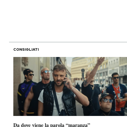
PODCAST
NEWSLETTER
I MIEI PREFERITI
CONSIGLIATI
SHOP
CALENDARIO
AREA PERSONALE
Area Personale
Da dove viene la parola “maranza”
Newsletter