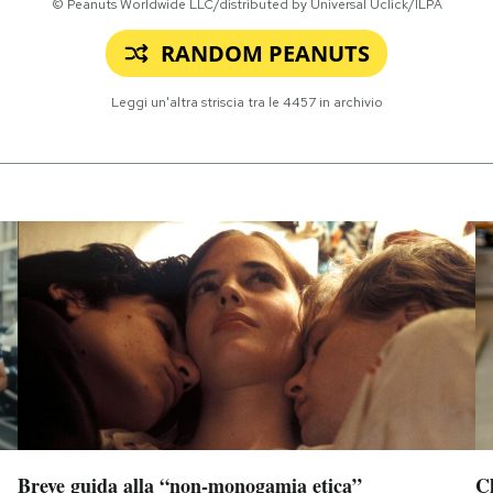
© Peanuts Worldwide LLC/distributed by Universal Uclick/ILPA
RANDOM PEANUTS
Leggi un'altra striscia tra le
4457
in archivio
Breve guida alla “non-monogamia etica”
Ch