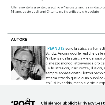
Notifiche mobile
Ultimamente la si sente parecchio e l'ha usata anche il sindaco di
Regala il Post
Milano: esiste dagli anni Ottanta ma il significato si è evoluto
Hai bisogno di aiuto?
Esci
AUTORE
PEANUTS
I
sono la striscia a fumett
Schulz. Ancora oggi le repliche delle s
l’influenza della striscia – e dei suo
di mezzo mondo, attraverso i loro carat
Le frustrazioni, insicurezze, illusion
sempre appassionato i lettori bambin
striscia citando quello di un pubblic
«più si invecchia, meno si è sicuri ri
Chi siamo
Pubblicità
Privacy
Gesti