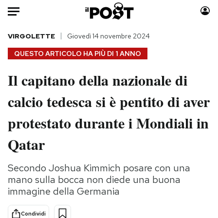
Auto
VIRGOLETTE
Giovedì 14 novembre 2024
QUESTO ARTICOLO HA PIÙ DI
1 ANNO
HOME
Il capitano della nazionale di
Italia
Moda
calcio tedesca si è pentito di aver
Mondo
Libri
Politica
Consumismi
protestato durante i Mondiali in
Tecnologia
Storie/Idee
Internet
Ok Boomer!
Qatar
Scienza
Media
Cultura
Europa
Secondo Joshua Kimmich posare con una
mano sulla bocca non diede una buona
Economia
Altrecose
immagine della Germania
Sport
Mondiali calcio 2026
Condividi