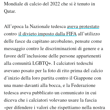
Mondiale di calcio del 2022 che si è tenuto in
Notifiche mobile
Qatar.
Regala il Post
Hai bisogno di aiuto?
Esci
All’epoca la Nazionale tedesca
aveva protestato
contro
il divieto imposto dalla FIFA
all’utilizzo
delle fasce da capitano arcobaleno, pensate come
messaggio contro le discriminazioni di genere e a
favore dell’inclusione delle persone appartenenti
alla comunità LGBTQ+. I calciatori tedeschi
avevano posato per la foto di rito prima del calcio
d’inizio della loro partita contro il Giappone con
una mano davanti alla bocca, e la Federazione
tedesca aveva pubblicato un comunicato in cui
diceva che i calciatori volevano usare la fascia
«per difendere i valori che rispettiamo nella nostra