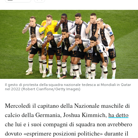
PODCAST
NEWSLETTER
I MIEI PREFERITI
SHOP
Il gesto di protesta della squadra nazionale tedesca ai Mondiali in Qatar
nel 2022 (Robert Cianflone/Getty Images)
CALENDARIO
Mercoledì il capitano della Nazionale maschile di
AREA PERSONALE
calcio della Germania, Joshua Kimmich,
ha detto
che lui e i suoi compagni di squadra non avrebbero
Area Personale
dovuto «esprimere posizioni politiche» durante il
Newsletter