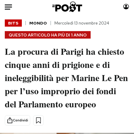
Auto
BITS
MONDO
Mercoledì 13 novembre 2024
QUESTO ARTICOLO HA PIÙ DI
1 ANNO
HOME
La procura di Parigi ha chiesto
Italia
Moda
Mondo
Libri
cinque anni di prigione e di
Politica
Consumismi
ineleggibilità per Marine Le Pen
Tecnologia
Storie/Idee
Internet
Ok Boomer!
per l’uso improprio dei fondi
Scienza
Media
del Parlamento europeo
Cultura
Europa
Economia
Altrecose
Sport
Mondiali calcio 2026
Condividi