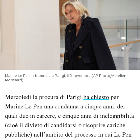
PODCAST
NEWSLETTER
I MIEI PREFERITI
SHOP
Marine Le Pen in tribunale a Parigi, il 6 novembre (AP Photo/Aurelien
Morissard)
CALENDARIO
Mercoledì la procura di Parigi
ha chiesto
per
Marine Le Pen una condanna a cinque anni, dei
quali due in carcere, e cinque anni di ineleggibilità
AREA PERSONALE
(cioè il divieto di candidarsi o ricoprire cariche
Area Personale
pubbliche) nell’ambito del processo in cui Le Pen
Newsletter