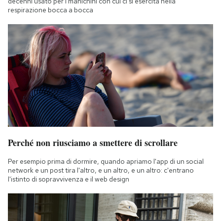
decenni usato per i manichini con cui ci si esercita nella
respirazione bocca a bocca
Perché non riusciamo a smettere di scrollare
Per esempio prima di dormire, quando apriamo l'app di un social
network e un post tira l'altro, e un altro, e un altro: c'entrano
l'istinto di sopravvivenza e il web design