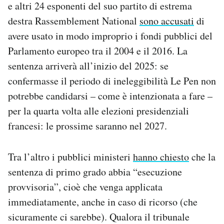
e altri 24 esponenti del suo partito di estrema
Notifiche mobile
destra Rassemblement National
sono accusati
di
Regala il Post
avere usato in modo improprio i fondi pubblici del
Hai bisogno di aiuto?
Esci
Parlamento europeo tra il 2004 e il 2016. La
sentenza arriverà all’inizio del 2025: se
confermasse il periodo di ineleggibilità Le Pen non
potrebbe candidarsi – come è intenzionata a fare –
per la quarta volta alle elezioni presidenziali
francesi: le prossime saranno nel 2027.
Tra l’altro i pubblici ministeri
hanno chiesto
che la
sentenza di primo grado abbia “esecuzione
provvisoria”, cioè che venga applicata
immediatamente, anche in caso di ricorso (che
sicuramente ci sarebbe). Qualora il tribunale