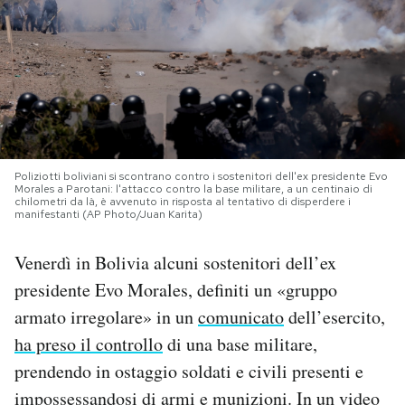
PODCAST
NEWSLETTER
I MIEI PREFERITI
Poliziotti boliviani si scontrano contro i sostenitori dell'ex presidente Evo
Morales a Parotani: l'attacco contro la base militare, a un centinaio di
chilometri da là, è avvenuto in risposta al tentativo di disperdere i
manifestanti (AP Photo/Juan Karita)
SHOP
Venerdì in Bolivia alcuni sostenitori dell’ex
CALENDARIO
presidente Evo Morales, definiti un «gruppo
armato irregolare» in un
comunicato
dell’esercito,
AREA PERSONALE
ha preso il controllo
di una base militare,
prendendo in ostaggio soldati e civili presenti e
Area Personale
impossessandosi di armi e munizioni. In
un video
Newsletter