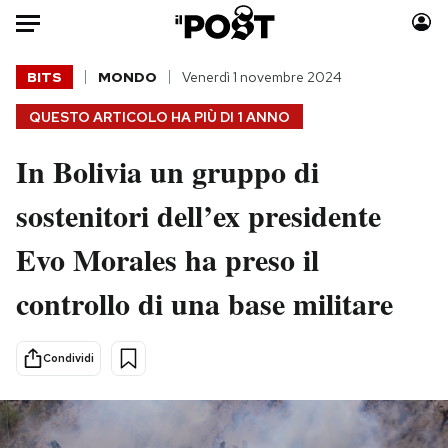
Auto
BITS
MONDO
Venerdì 1 novembre 2024
QUESTO ARTICOLO HA PIÙ DI
1 ANNO
HOME
In Bolivia un gruppo di
Italia
Moda
Mondo
Libri
sostenitori dell’ex presidente
Politica
Consumismi
Evo Morales ha preso il
Tecnologia
Storie/Idee
Internet
Ok Boomer!
controllo di una base militare
Scienza
Media
Cultura
Europa
Condividi
Economia
Altrecose
Sport
Mondiali calcio 2026