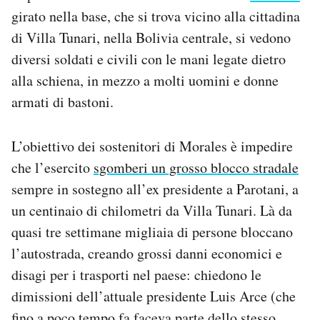
Notifiche mobile
girato nella base, che si trova vicino alla cittadina
Regala il Post
di Villa Tunari, nella Bolivia centrale, si vedono
Hai bisogno di aiuto?
diversi soldati e civili con le mani legate dietro
Esci
alla schiena, in mezzo a molti uomini e donne
armati di bastoni.
L’obiettivo dei sostenitori di Morales è impedire
che l’esercito
sgomberi un grosso blocco stradale
sempre in sostegno all’ex presidente a Parotani, a
un centinaio di chilometri da Villa Tunari. Là da
quasi tre settimane migliaia di persone bloccano
l’autostrada, creando grossi danni economici e
disagi per i trasporti nel paese: chiedono le
dimissioni dell’attuale presidente Luis Arce (che
fino a poco tempo fa faceva parte dello stesso