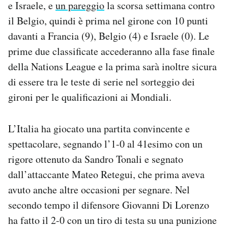
e Israele, e
un pareggio
la scorsa settimana contro
Notifiche mobile
il Belgio, quindi è prima nel girone con 10 punti
Regala il Post
davanti a Francia (9), Belgio (4) e Israele (0). Le
Hai bisogno di aiuto?
Esci
prime due classificate accederanno alla fase finale
della Nations League e la prima sarà inoltre sicura
di essere tra le teste di serie nel sorteggio dei
gironi per le qualificazioni ai Mondiali.
L’Italia ha giocato una partita convincente e
spettacolare, segnando l’1-0 al 41esimo con un
rigore ottenuto da Sandro Tonali e segnato
dall’attaccante Mateo Retegui, che prima aveva
avuto anche altre occasioni per segnare. Nel
secondo tempo il difensore Giovanni Di Lorenzo
ha fatto il 2-0 con un tiro di testa su una punizione