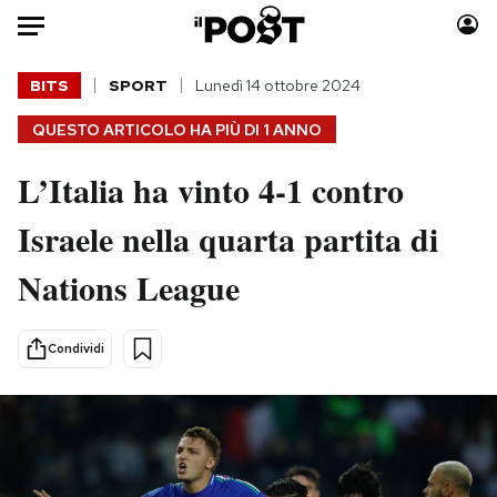
Auto
BITS
SPORT
Lunedì 14 ottobre 2024
QUESTO ARTICOLO HA PIÙ DI
1 ANNO
HOME
L’Italia ha vinto 4-1 contro
Italia
Moda
Mondo
Libri
Israele nella quarta partita di
Politica
Consumismi
Nations League
Tecnologia
Storie/Idee
Internet
Ok Boomer!
Scienza
Media
Condividi
Cultura
Europa
Economia
Altrecose
Sport
Mondiali calcio 2026