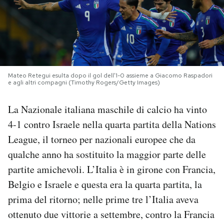
PODCAST
NEWSLETTER
Mateo Retegui esulta dopo il gol dell'1-0 assieme a Giacomo Raspadori
e agli altri compagni (Timothy Rogers/Getty Images)
I MIEI PREFERITI
La Nazionale italiana maschile di calcio ha vinto
SHOP
4-1 contro Israele nella quarta partita della Nations
League, il torneo per nazionali europee che da
CALENDARIO
qualche anno ha sostituito la maggior parte delle
partite amichevoli. L’Italia è in girone con Francia,
Belgio e Israele e questa era la quarta partita, la
AREA PERSONALE
prima del ritorno; nelle prime tre l’Italia aveva
Area Personale
ottenuto due vittorie a settembre, contro la Francia
Newsletter