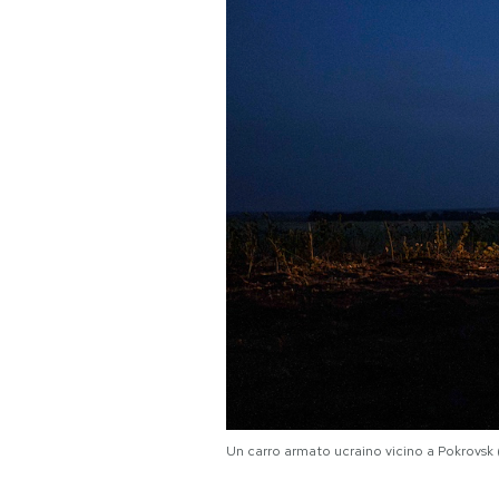
PODCAST
NEWSLETTER
I MIEI PREFERITI
SHOP
CALENDARIO
AREA PERSONALE
Un carro armato ucraino vicino a Pokrovsk
Area Personale
Newsletter