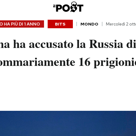
 HA PIÙ DI
1 ANNO
BITS
MONDO
Mercoledì 2 ot
a ha accusato la Russia di
sommariamente 16 prigionie