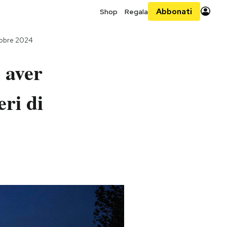
Abbonati
Shop
Regala
tobre 2024
 aver
ri di