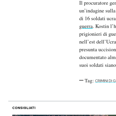
Il procuratore g
Notifiche mobile
un’indagine sulla
Regala il Post
di 16 soldati ucra
Hai bisogno di aiuto?
Esci
guerra
. Kostin l’
prigionieri di gu
nell’est dell’Ucr
presunta uccisione
documentato alme
suoi soldati siano
Tag:
CRIMINI DI 
CONSIGLIATI