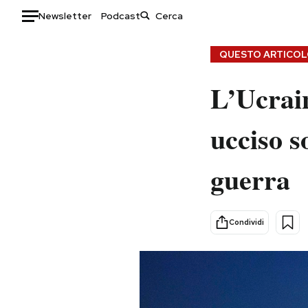
Newsletter
Podcast
Auto
QUESTO ARTICOLO
HOME
L’Ucrain
Italia
Moda
ucciso 
Mondo
Libri
Politica
Consumismi
guerra
Tecnologia
Storie/Idee
Internet
Ok Boomer!
Scienza
Media
Condividi
Cultura
Europa
Economia
Altrecose
Sport
Mondiali calcio 2026