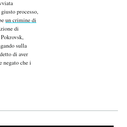
vviata
 giusto processo,
bbe
un crimine di
uzione di
a Pokrovsk,
agando sulla
detto di aver
e negato che i