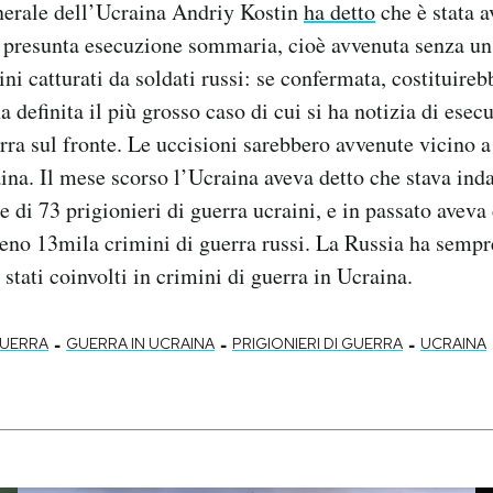
enerale dell’Ucraina Andriy Kostin
ha detto
che è stata a
 presunta esecuzione sommaria, cioè avvenuta senza un
ini catturati da soldati russi: se confermata, costituire
ha definita il più grosso caso di cui si ha notizia di esec
erra sul fronte. Le uccisioni sarebbero avvenute vicino 
aina. Il mese scorso l’Ucraina aveva detto che stava ind
 di 73 prigionieri di guerra ucraini, e in passato aveva 
no 13mila crimini di guerra russi. La Russia ha sempr
 stati coinvolti in crimini di guerra in Ucraina.
-
-
-
GUERRA
GUERRA IN UCRAINA
PRIGIONIERI DI GUERRA
UCRAINA