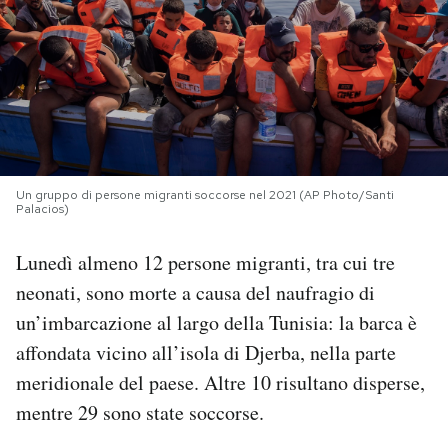
PODCAST
NEWSLETTER
I MIEI PREFERITI
Un gruppo di persone migranti soccorse nel 2021 (AP Photo/Santi
Palacios)
SHOP
Lunedì almeno 12 persone migranti, tra cui tre
neonati, sono morte a causa del naufragio di
CALENDARIO
un’imbarcazione al largo della Tunisia: la barca è
affondata vicino all’isola di Djerba, nella parte
AREA PERSONALE
meridionale del paese. Altre 10 risultano disperse,
mentre 29 sono state soccorse.
Area Personale
Newsletter