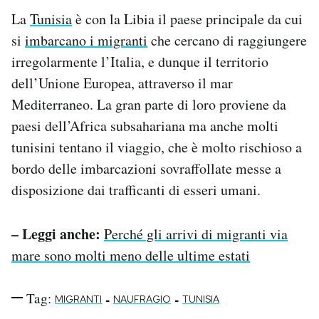
Notifiche mobile
La
Tunisia
è con la Libia il paese principale da cui
Regala il Post
si
imbarcano i migranti
che cercano di raggiungere
Hai bisogno di aiuto?
irregolarmente l’Italia, e dunque il territorio
Esci
dell’Unione Europea, attraverso il mar
Mediterraneo. La gran parte di loro proviene da
paesi dell’Africa subsahariana ma anche molti
tunisini tentano il viaggio, che è molto rischioso a
bordo delle imbarcazioni sovraffollate messe a
disposizione dai trafficanti di esseri umani.
– Leggi anche:
Perché gli arrivi di migranti via
mare sono molti meno delle ultime estati
Tag:
-
-
MIGRANTI
NAUFRAGIO
TUNISIA