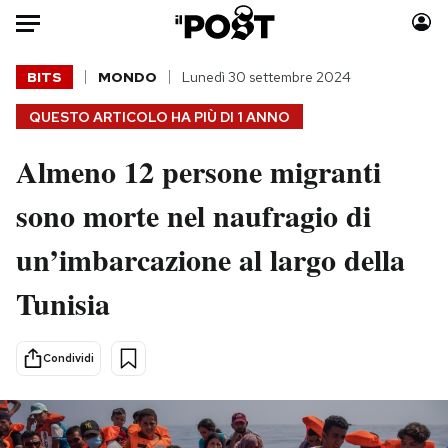
Auto
BITS
MONDO
Lunedì 30 settembre 2024
QUESTO ARTICOLO HA PIÙ DI
1 ANNO
HOME
Almeno 12 persone migranti
Italia
Moda
Mondo
Libri
sono morte nel naufragio di
Politica
Consumismi
un’imbarcazione al largo della
Tecnologia
Storie/Idee
Internet
Ok Boomer!
Tunisia
Scienza
Media
Cultura
Europa
Condividi
Economia
Altrecose
Sport
Mondiali calcio 2026