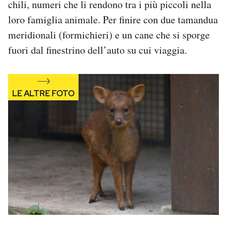
chili, numeri che li rendono tra i più piccoli nella
Notifiche mobile
loro famiglia animale. Per finire con due tamandua
Regala il Post
meridionali (formichieri) e un cane che si sporge
Hai bisogno di aiuto?
Esci
fuori dal finestrino dell’auto su cui viaggia.