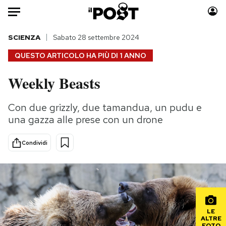
Auto
SCIENZA
Sabato 28 settembre 2024
QUESTO ARTICOLO HA PIÙ DI
1 ANNO
HOME
Weekly Beasts
Italia
Moda
Mondo
Libri
Con due grizzly, due tamandua, un pudu e
Politica
Consumismi
una gazza alle prese con un drone
Tecnologia
Storie/Idee
Internet
Ok Boomer!
Condividi
Scienza
Media
Cultura
Europa
Economia
Altrecose
Sport
Mondiali calcio 2026
LE
ALTRE
FOTO