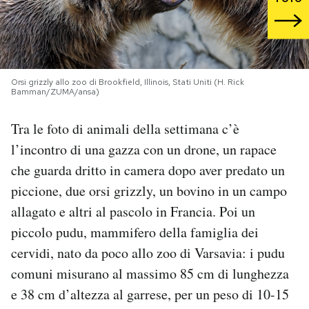
PODCAST
NEWSLETTER
Orsi grizzly allo zoo di Brookfield, Illinois, Stati Uniti (H. Rick
Bamman/ZUMA/ansa)
I MIEI PREFERITI
Tra le foto di animali della settimana c’è
l’incontro di una gazza con un drone, un rapace
SHOP
che guarda dritto in camera dopo aver predato un
piccione, due orsi grizzly, un bovino in un campo
allagato e altri al pascolo in Francia. Poi un
CALENDARIO
piccolo pudu, mammifero della famiglia dei
cervidi, nato da poco allo zoo di Varsavia: i pudu
AREA PERSONALE
comuni misurano al massimo 85 cm di lunghezza
Area Personale
e 38 cm d’altezza al garrese, per un peso di 10-15
Newsletter