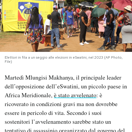
PODCAST
NEWSLETTER
I MIEI PREFERITI
Elettori in fila a un seggio alle elezioni in eSwatini, nel 2023 (AP Photo,
File)
SHOP
Martedì Mlungisi Makhanya, il principale leader
dell’opposizione dell’eSwatini, un piccolo paese in
CALENDARIO
Africa Meridionale,
è stato avvelenato
: è
ricoverato in condizioni gravi ma non dovrebbe
AREA PERSONALE
essere in pericolo di vita. Secondo i suoi
sostenitori l’avvelenamento sarebbe stato un
Area Personale
Newsletter
tentativo di assassinio organizzato dal governo del