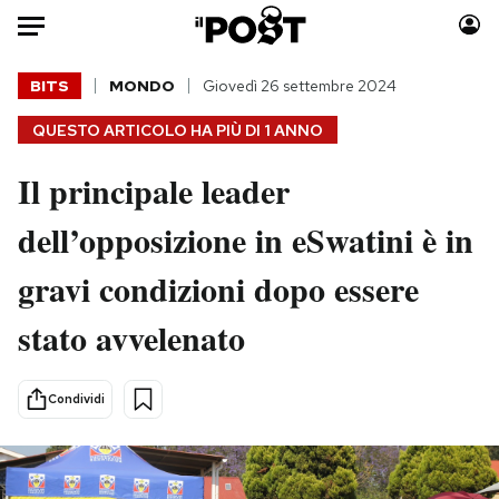
Auto
BITS
MONDO
Giovedì 26 settembre 2024
QUESTO ARTICOLO HA PIÙ DI
1 ANNO
HOME
Il principale leader
Italia
Moda
Mondo
Libri
dell’opposizione in eSwatini è in
Politica
Consumismi
gravi condizioni dopo essere
Tecnologia
Storie/Idee
Internet
Ok Boomer!
stato avvelenato
Scienza
Media
Cultura
Europa
Condividi
Economia
Altrecose
Sport
Mondiali calcio 2026