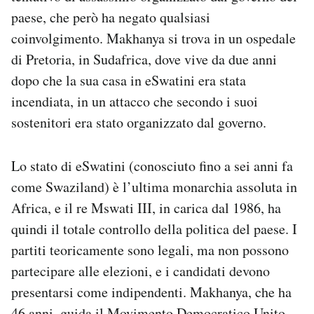
Notifiche mobile
paese, che però ha negato qualsiasi
Regala il Post
coinvolgimento. Makhanya si trova in un ospedale
Hai bisogno di aiuto?
di Pretoria, in Sudafrica, dove vive da due anni
Esci
dopo che la sua casa in eSwatini era stata
incendiata, in un attacco che secondo i suoi
sostenitori era stato organizzato dal governo.
Lo stato di eSwatini (conosciuto fino a sei anni fa
come Swaziland) è l’ultima monarchia assoluta in
Africa, e il re Mswati III, in carica dal 1986, ha
quindi il totale controllo della politica del paese. I
partiti teoricamente sono legali, ma non possono
partecipare alle elezioni, e i candidati devono
presentarsi come indipendenti. Makhanya, che ha
46 anni, guida il
Movimento Democratico Unito