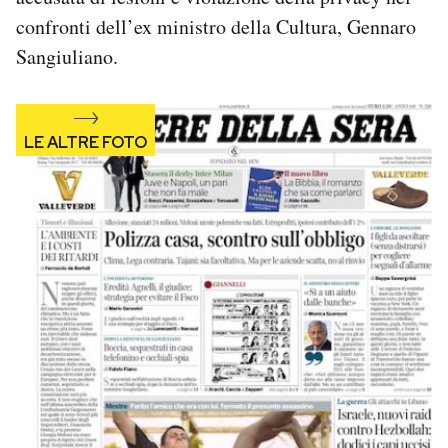
Notifiche mobile
confronti dell’ex ministro della Cultura, Gennaro
Regala il Post
Sangiuliano.
Hai bisogno di aiuto?
Esci