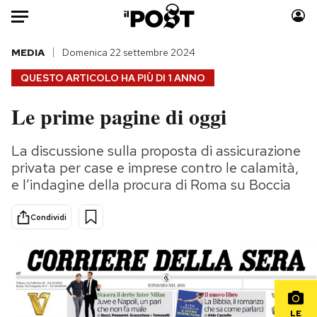
Auto
MEDIA
Domenica 22 settembre 2024
QUESTO ARTICOLO HA PIÙ DI
1 ANNO
HOME
Le prime pagine di oggi
Italia
Moda
Mondo
Libri
La discussione sulla proposta di assicurazione
Politica
Consumismi
privata per case e imprese contro le calamità,
Tecnologia
Storie/Idee
e l’indagine della procura di Roma su Boccia
Internet
Ok Boomer!
Condividi
Scienza
Media
Cultura
Europa
Economia
Altrecose
Sport
Mondiali calcio 2026
LE