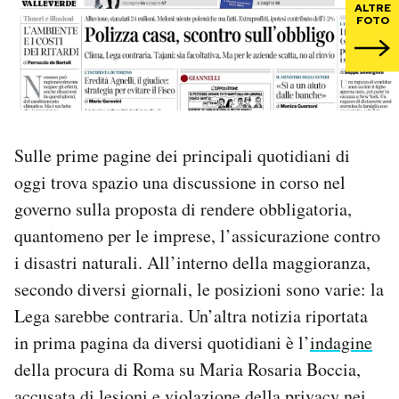
ALTRE
FOTO
PODCAST
NEWSLETTER
Sulle prime pagine dei principali quotidiani di
I MIEI PREFERITI
oggi trova spazio una discussione in corso nel
governo sulla proposta di rendere obbligatoria,
SHOP
quantomeno per le imprese, l’assicurazione contro
i disastri naturali. All’interno della maggioranza,
CALENDARIO
secondo diversi giornali, le posizioni sono varie: la
Lega sarebbe contraria. Un’altra notizia riportata
AREA PERSONALE
in prima pagina da diversi quotidiani è l’
indagine
della procura di Roma su Maria Rosaria Boccia,
Area Personale
Newsletter
accusata di lesioni e violazione della privacy nei