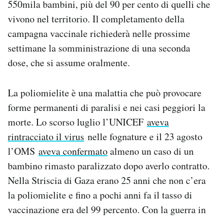
550mila bambini, più del 90 per cento di quelli che
Notifiche mobile
vivono nel territorio. Il completamento della
Regala il Post
campagna vaccinale richiederà nelle prossime
Hai bisogno di aiuto?
Esci
settimane la somministrazione di una seconda
dose, che si assume oralmente.
La poliomielite è una malattia che può provocare
forme permanenti di paralisi e nei casi peggiori la
morte. Lo scorso luglio l’UNICEF
aveva
rintracciato il virus
nelle fognature e il 23 agosto
l’OMS
aveva confermato
almeno un caso di un
bambino rimasto paralizzato dopo averlo contratto.
Nella Striscia di Gaza erano 25 anni che non c’era
la poliomielite e fino a pochi anni fa il tasso di
vaccinazione era del 99 percento. Con la guerra in