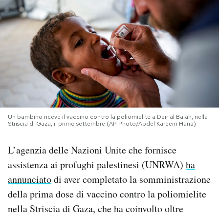
PODCAST
NEWSLETTER
I MIEI PREFERITI
SHOP
Un bambino riceve il vaccino contro la poliomielite a Deir al Balah, nella
Striscia di Gaza, il primo settembre (AP Photo/Abdel Kareem Hana)
L’agenzia delle Nazioni Unite che fornisce
CALENDARIO
assistenza ai profughi palestinesi (UNRWA)
ha
annunciato
di aver completato la somministrazione
AREA PERSONALE
della prima dose di vaccino contro la poliomielite
Area Personale
nella Striscia di Gaza, che ha coinvolto oltre
Newsletter