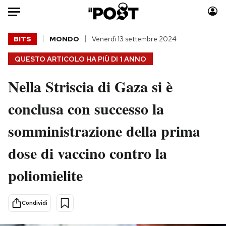
Auto
BITS
MONDO
Venerdì 13 settembre 2024
QUESTO ARTICOLO HA PIÙ DI
1 ANNO
HOME
Nella Striscia di Gaza si è
Italia
Moda
Mondo
Libri
conclusa con successo la
Politica
Consumismi
somministrazione della prima
Tecnologia
Storie/Idee
Internet
Ok Boomer!
dose di vaccino contro la
Scienza
Media
poliomielite
Cultura
Europa
Economia
Altrecose
Sport
Mondiali calcio 2026
Condividi