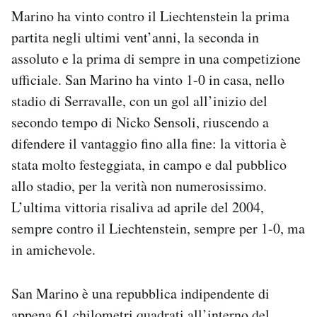
Notifiche mobile
Marino ha vinto contro il Liechtenstein la prima
Regala il Post
partita negli ultimi vent’anni, la seconda in
Hai bisogno di aiuto?
assoluto e la prima di sempre in una competizione
Esci
ufficiale. San Marino ha vinto 1-0 in casa, nello
stadio di Serravalle, con un gol all’inizio del
secondo tempo di Nicko Sensoli, riuscendo a
difendere il vantaggio fino alla fine: la vittoria è
stata molto festeggiata, in campo e dal pubblico
allo stadio, per la verità non numerosissimo.
L’ultima vittoria risaliva ad aprile del 2004,
sempre contro il Liechtenstein, sempre per 1-0, ma
in amichevole.
San Marino è una repubblica indipendente di
appena 61 chilometri quadrati all’interno del