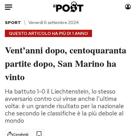
Auto
SPORT
Venerdì 6 settembre 2024
QUESTO ARTICOLO HA PIÙ DI
1 ANNO
HOME
Vent’anni dopo, centoquaranta
Italia
Moda
partite dopo, San Marino ha
Mondo
Libri
Politica
Consumismi
vinto
Tecnologia
Storie/Idee
Internet
Ok Boomer!
Ha battuto 1-0 il Liechtenstein, lo stesso
Scienza
Media
avversario contro cui vinse anche l'ultima
Cultura
Europa
volta: è un grande risultato per la nazionale
che secondo le classifiche è la più debole al
Economia
Altrecose
mondo
Sport
Mondiali calcio 2026
Condividi