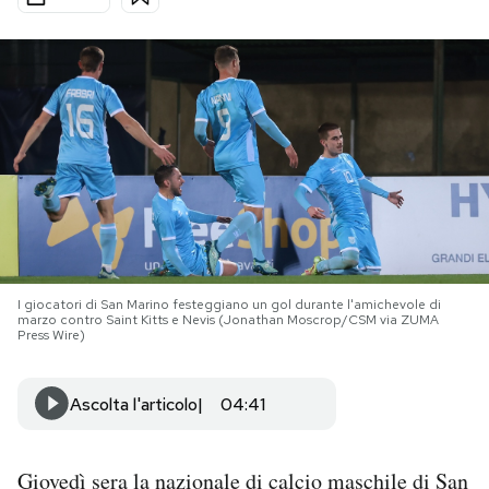
PODCAST
NEWSLETTER
I MIEI PREFERITI
SHOP
I giocatori di San Marino festeggiano un gol durante l'amichevole di
marzo contro Saint Kitts e Nevis (Jonathan Moscrop/CSM via ZUMA
CALENDARIO
Press Wire)
AREA PERSONALE
Ascolta l'articolo
04:41
Area Personale
Giovedì sera la nazionale di calcio maschile di San
Newsletter