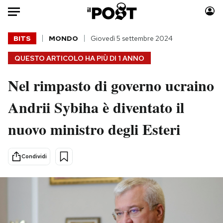
Auto
BITS
MONDO
Giovedì 5 settembre 2024
QUESTO ARTICOLO HA PIÙ DI
1 ANNO
HOME
Nel rimpasto di governo ucraino
Italia
Moda
Mondo
Libri
Andrii Sybiha è diventato il
Politica
Consumismi
nuovo ministro degli Esteri
Tecnologia
Storie/Idee
Internet
Ok Boomer!
Scienza
Media
Condividi
Cultura
Europa
Economia
Altrecose
Sport
Mondiali calcio 2026