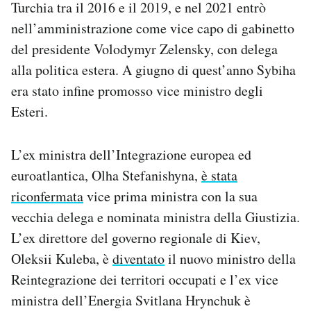
Turchia tra il 2016 e il 2019, e nel 2021 entrò
Notifiche mobile
nell’amministrazione come vice capo di gabinetto
Regala il Post
del presidente Volodymyr Zelensky, con delega
Hai bisogno di aiuto?
Esci
alla politica estera. A giugno di quest’anno Sybiha
era stato infine promosso vice ministro degli
Esteri.
L’ex ministra dell’Integrazione europea ed
euroatlantica, Olha Stefanishyna,
è stata
riconfermata
vice prima ministra con la sua
vecchia delega e nominata ministra della Giustizia.
L’ex direttore del governo regionale di Kiev,
Oleksii Kuleba, è
diventato
il nuovo ministro della
Reintegrazione dei territori occupati e l’ex vice
ministra dell’Energia Svitlana Hrynchuk è