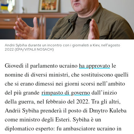
PODCAST
NEWSLETTER
Andrii Sybiha durante un incontro con i giornalisti a Kiev, nell'agosto
2022 (EPA/VITALII NOSACH)
I MIEI PREFERITI
Giovedì il parlamento ucraino
ha approvato
le
SHOP
nomine di diversi ministri, che sostituiscono quelli
che si erano dimessi nei giorni scorsi nell’ambito
CALENDARIO
del più grande
rimpasto di governo
dall’inizio
della guerra, nel febbraio del 2022. Tra gli altri,
Andrii Sybiha prenderà il posto di Dmytro Kuleba
AREA PERSONALE
come ministro degli Esteri. Sybiha è un
Area Personale
diplomatico esperto: fu ambasciatore ucraino in
Newsletter