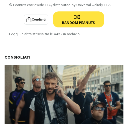
© Peanuts Worldwide LLC/distributed by Universal Uclick/ILPA
PODCAST
Condividi
RANDOM PEANUTS
NEWSLETTER
Leggi un'altra striscia tra le
4457
in archivio
I MIEI PREFERITI
CONSIGLIATI
SHOP
CALENDARIO
AREA PERSONALE
Area Personale
Newsletter