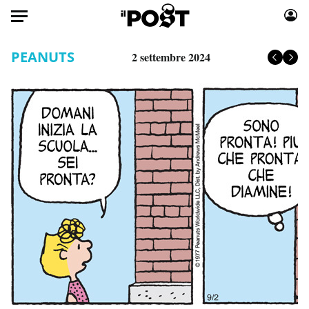
Auto
PEANUTS
2 settembre 2024
HOME
Italia
Moda
Mondo
Libri
Politica
Consumismi
Tecnologia
Storie/Idee
Internet
Ok Boomer!
Scienza
Media
Cultura
Europa
Economia
Altrecose
Sport
Mondiali calcio 2026