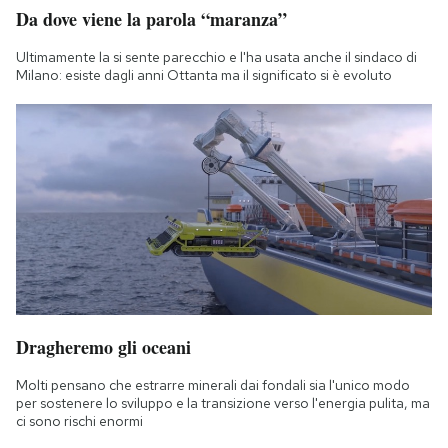
Da dove viene la parola “maranza”
Notifiche mobile
Regala il Post
Ultimamente la si sente parecchio e l'ha usata anche il sindaco di
Hai bisogno di aiuto?
Milano: esiste dagli anni Ottanta ma il significato si è evoluto
Esci
Dragheremo gli oceani
Molti pensano che estrarre minerali dai fondali sia l'unico modo
per sostenere lo sviluppo e la transizione verso l'energia pulita, ma
ci sono rischi enormi