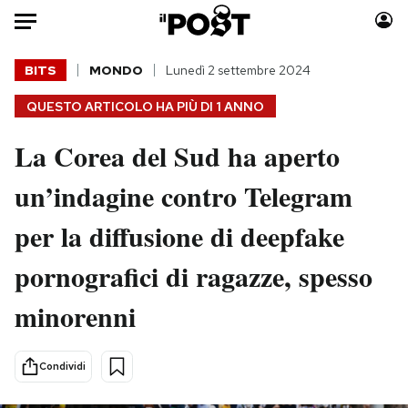
Auto
BITS
MONDO
Lunedì 2 settembre 2024
QUESTO ARTICOLO HA PIÙ DI
1 ANNO
HOME
La Corea del Sud ha aperto
Italia
Moda
Mondo
Libri
un’indagine contro Telegram
Politica
Consumismi
per la diffusione di deepfake
Tecnologia
Storie/Idee
Internet
Ok Boomer!
pornografici di ragazze, spesso
Scienza
Media
minorenni
Cultura
Europa
Economia
Altrecose
Sport
Mondiali calcio 2026
Condividi