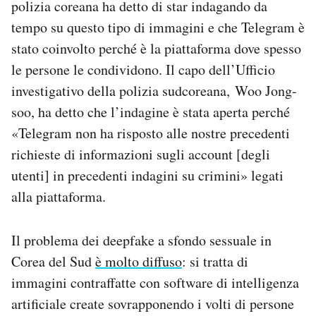
polizia coreana ha detto di star indagando da
Notifiche mobile
tempo su questo tipo di immagini e che Telegram è
Regala il Post
stato coinvolto perché è la piattaforma dove spesso
Hai bisogno di aiuto?
Esci
le persone le condividono. Il capo dell’Ufficio
investigativo della polizia sudcoreana,
Woo Jong-
soo, ha detto che l’indagine è stata aperta perché
«Telegram non ha risposto alle nostre precedenti
richieste di informazioni sugli account [degli
utenti] in precedenti indagini su crimini» legati
alla piattaforma.
Il problema dei deepfake a sfondo sessuale in
Corea del Sud
è molto diffuso
: si tratta di
immagini contraffatte con software di intelligenza
artificiale create sovrapponendo i volti di persone