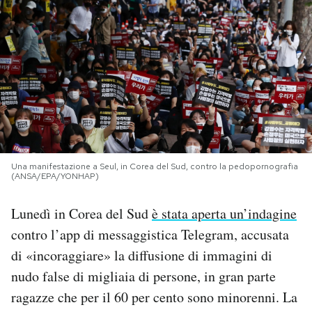
PODCAST
NEWSLETTER
I MIEI PREFERITI
SHOP
Una manifestazione a Seul, in Corea del Sud, contro la pedopornografia
(ANSA/EPA/YONHAP)
Lunedì in Corea del Sud
è stata aperta un’indagine
CALENDARIO
contro l’app di messaggistica Telegram, accusata
di «incoraggiare» la diffusione di immagini di
AREA PERSONALE
nudo false di migliaia di persone, in gran parte
Area Personale
ragazze che per il 60 per cento sono minorenni. La
Newsletter