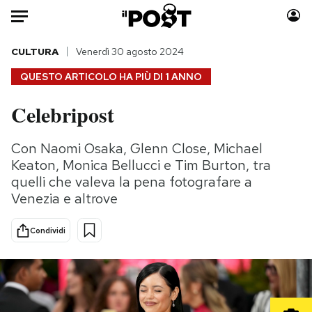
Auto
CULTURA
Venerdì 30 agosto 2024
QUESTO ARTICOLO HA PIÙ DI
1 ANNO
HOME
Celebripost
Italia
Moda
Mondo
Libri
Con Naomi Osaka, Glenn Close, Michael
Politica
Consumismi
Keaton, Monica Bellucci e Tim Burton, tra
Tecnologia
Storie/Idee
quelli che valeva la pena fotografare a
Venezia e altrove
Internet
Ok Boomer!
Scienza
Media
Condividi
Cultura
Europa
Economia
Altrecose
Sport
Mondiali calcio 2026