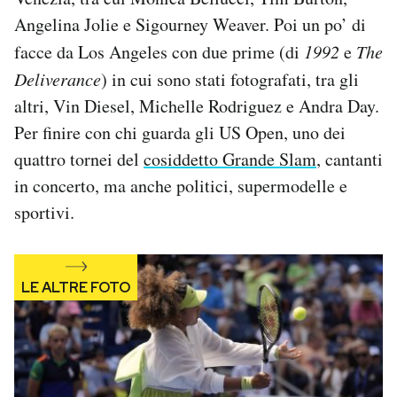
Notifiche mobile
Angelina Jolie e Sigourney Weaver. Poi un po’ di
Regala il Post
facce da Los Angeles con due prime (di
1992
e
The
Hai bisogno di aiuto?
Deliverance
) in cui sono stati fotografati, tra gli
Esci
altri, Vin Diesel, Michelle Rodriguez e Andra Day.
Per finire con chi guarda gli US Open, uno dei
quattro tornei del
cosiddetto Grande Slam
, cantanti
in concerto, ma anche politici, supermodelle e
sportivi.