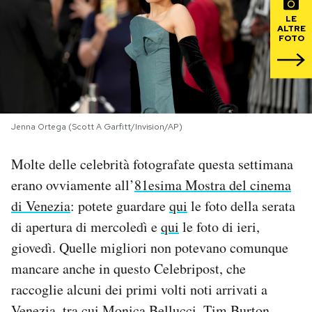
LE
PODCAST
ALTRE
FOTO
NEWSLETTER
I MIEI PREFERITI
Jenna Ortega (Scott A Garfitt/Invision/AP)
Molte delle celebrità fotografate questa settimana
SHOP
erano ovviamente all’
81esima Mostra del cinema
di Venezia
: potete guardare
qui
le foto della serata
CALENDARIO
di apertura di mercoledì e
qui
le foto di ieri,
giovedì. Quelle migliori non potevano comunque
AREA PERSONALE
mancare anche in questo Celebripost, che
raccoglie alcuni dei primi volti noti arrivati a
Area Personale
Newsletter
Venezia, tra cui Monica Bellucci, Tim Burton,