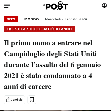
Auto
BITS
MONDO
Mercoledì 28 agosto 2024
QUESTO ARTICOLO HA PIÙ DI
1 ANNO
HOME
Il primo uomo a entrare nel
Italia
Moda
Mondo
Libri
Campidoglio degli Stati Uniti
Politica
Consumismi
durante l’assalto del 6 gennaio
Tecnologia
Storie/Idee
Internet
Ok Boomer!
2021 è stato condannato a 4
Scienza
Media
anni di carcere
Cultura
Europa
Economia
Altrecose
Sport
Mondiali calcio 2026
Condividi