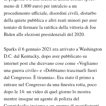
Notifiche mobile
meno di 1.800 euro) per intralcio a un
Regala il Post
procedimento ufficiale, disordini civili, disturbo
Hai bisogno di aiuto?
della quiete pubblica e altri reati minori per aver
Esci
tentato di fermare la ratifica della vittoria di Joe
Biden alle elezioni presidenziali del 2020.
Sparks il 6 gennaio 2021 era arrivato a Washington
D.C. dal Kentucky, dopo aver pubblicato su
internet post che dicevano cose come «Vogliamo
una guerra civile» e «Dobbiamo trascinarli fuori
dal Congresso. È tirannia». Era stato il primo a
entrare nel Congresso da una finestra rotta, poco
dopo le 14: un video di quel giorno lo mostra
mentre insegue un agente di polizia del
Campidoglio insieme a un gruppo di manifestanti,