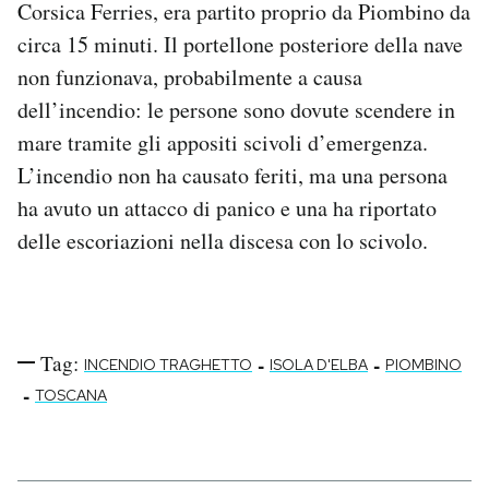
Corsica Ferries, era partito proprio da Piombino da
Notifiche mobile
circa 15 minuti. Il portellone posteriore della nave
Regala il Post
non funzionava, probabilmente a causa
Hai bisogno di aiuto?
Esci
dell’incendio: le persone sono dovute scendere in
mare tramite gli appositi scivoli d’emergenza.
L’incendio non ha causato feriti, ma una persona
ha avuto un attacco di panico e una ha riportato
delle escoriazioni nella discesa con lo scivolo.
Tag:
-
-
INCENDIO TRAGHETTO
ISOLA D'ELBA
PIOMBINO
-
TOSCANA