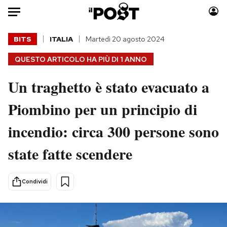
Auto
BITS
ITALIA
Martedì 20 agosto 2024
QUESTO ARTICOLO HA PIÙ DI
1 ANNO
HOME
Un traghetto è stato evacuato a
Italia
Moda
Mondo
Libri
Piombino per un principio di
Politica
Consumismi
incendio: circa 300 persone sono
Tecnologia
Storie/Idee
Internet
Ok Boomer!
state fatte scendere
Scienza
Media
Cultura
Europa
Condividi
Economia
Altrecose
Sport
Mondiali calcio 2026