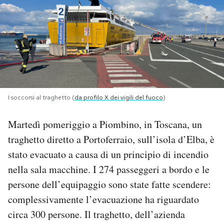
PODCAST
NEWSLETTER
I MIEI PREFERITI
I soccorsi al traghetto (
da profilo X dei vigili del fuoco
)
SHOP
Martedì pomeriggio a Piombino, in Toscana, un
traghetto diretto a Portoferraio, sull’isola d’Elba, è
CALENDARIO
stato evacuato a causa di un principio di incendio
nella sala macchine. I 274 passeggeri a bordo e le
persone dell’equipaggio sono state fatte scendere:
AREA PERSONALE
complessivamente l’evacuazione ha riguardato
Area Personale
circa 300 persone. Il traghetto, dell’azienda
Newsletter