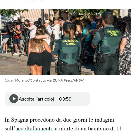
PODCAST
NEWSLETTER
I MIEI PREFERITI
SHOP
(Juan Moreno/Contacto via ZUMA Press/ANSA)
CALENDARIO
Ascolta l'articolo
03:59
AREA PERSONALE
In Spagna procedono da due giorni le indagini
Area Personale
sull’
accoltellamento
a morte di un bambino di 11
Newsletter