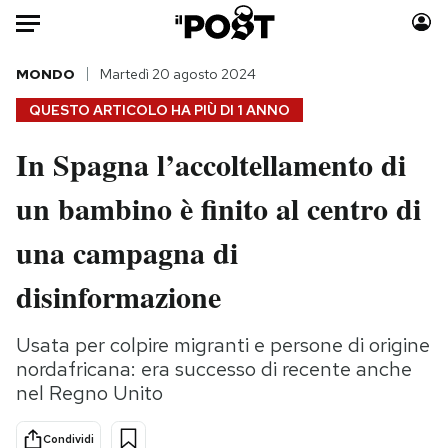
Auto
MONDO
Martedì 20 agosto 2024
QUESTO ARTICOLO HA PIÙ DI
1 ANNO
HOME
In Spagna l’accoltellamento di
Italia
Moda
un bambino è finito al centro di
Mondo
Libri
Politica
Consumismi
una campagna di
Tecnologia
Storie/Idee
Internet
Ok Boomer!
disinformazione
Scienza
Media
Cultura
Europa
Usata per colpire migranti e persone di origine
nordafricana: era successo di recente anche
Economia
Altrecose
nel Regno Unito
Sport
Mondiali calcio 2026
Condividi