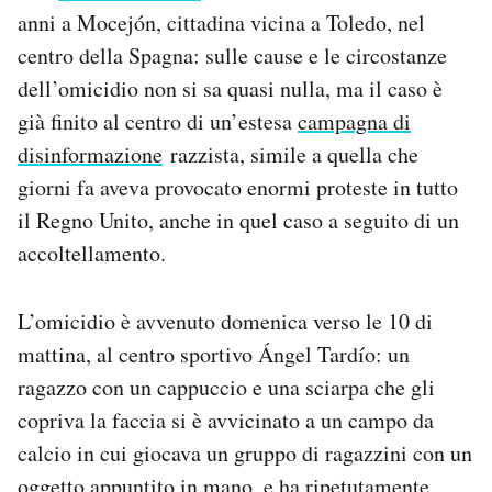
Notifiche mobile
anni a Mocejón, cittadina vicina a Toledo, nel
Regala il Post
centro della Spagna: sulle cause e le circostanze
Hai bisogno di aiuto?
dell’omicidio non si sa quasi nulla, ma il caso è
Esci
già finito al centro di un’estesa
campagna di
disinformazione
razzista, simile a quella che
giorni fa aveva provocato enormi proteste in tutto
il Regno Unito, anche in quel caso a seguito di un
accoltellamento.
L’omicidio è avvenuto domenica verso le 10 di
mattina, al centro sportivo Ángel Tardío: un
ragazzo con un cappuccio e una sciarpa che gli
copriva la faccia si è avvicinato a un campo da
calcio in cui giocava un gruppo di ragazzini con un
oggetto appuntito in mano, e ha ripetutamente