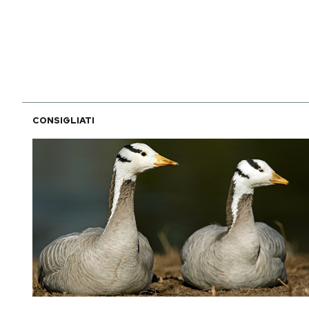
PODCAST
NEWSLETTER
I MIEI PREFERITI
CONSIGLIATI
SHOP
CALENDARIO
AREA PERSONALE
Area Personale
Newsletter