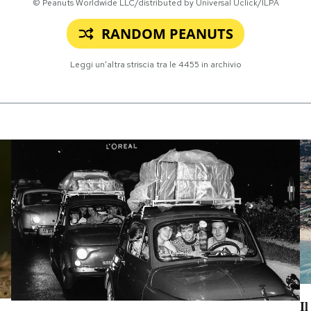
© Peanuts Worldwide LLC/distributed by Universal Uclick/ILPA
RANDOM PEANUTS
Leggi un'altra striscia tra le
4455
in archivio
Il