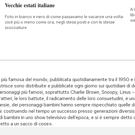
Vecchie estati italiane
A 
li
Foto in bianco e nero di come passavamo le vacanze una volta:
vi
cioè più o meno come ora, negli stessi posti e con le stesse
scocciature
i più famosa del mondo, pubblicata quotidianamente tra il 1950 e 
trisce sono distribuite e pubblicate ogni giorno sui quotidiani di d
i personaggi più famosi, soprattutto Charlie Brown, Snoopy, Linus – 
teri, le loro battute, il radicamento delle loro consuetudini, e una 
i, ansie, dei personaggi bambini hanno sempre rispecchiato quelle d
i: costruendo nel tempo un successo presso generazioni diversiss
o di bambini in uno show televisivo dell’epoca, e si è sempre det
spetto a un sacco di cose».