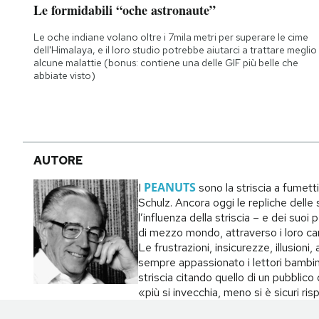
Le formidabili “oche astronaute”
Notifiche mobile
Regala il Post
Le oche indiane volano oltre i 7mila metri per superare le cime
Hai bisogno di aiuto?
dell'Himalaya, e il loro studio potrebbe aiutarci a trattare meglio
alcune malattie (bonus: contiene una delle GIF più belle che
Esci
abbiate visto)
AUTORE
PEANUTS
I
sono la striscia a fumett
Schulz. Ancora oggi le repliche delle s
l’influenza della striscia – e dei suo
di mezzo mondo, attraverso i loro carat
Le frustrazioni, insicurezze, illusion
sempre appassionato i lettori bambin
striscia citando quello di un pubblic
«più si invecchia, meno si è sicuri ri