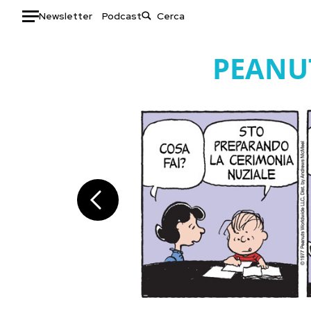
Newsletter
Podcast
Auto
PEANU
HOME
Italia
Moda
Mondo
Libri
Politica
Consumismi
Tecnologia
Storie/Idee
Internet
Ok Boomer!
Scienza
Media
Cultura
Europa
Economia
Altrecose
Sport
Mondiali calcio 2026