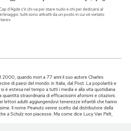
Cap d'Agde c'è chi va per stare nudo e chi per dedicarsi al
bertinaggio: tutti sono attratti da un posto in cui «è vietato
etare»
il 2000, quando morì a 77 anni il suo autore Charles
ecine di paesi del mondo: in Italia, dal Post. La popolarità e
si è estesa nel tempo a tutti i media e alla vita quotidiana
quantità straordinaria di efficacissimi aforismi e citazioni.
ei lettori adulti aggiungendovi tenerezze infantili che hanno
ime. Il nome Peanuts venne scelto dal distributore della
to che a Schulz non piacesse. Ma come dice Lucy Van Pelt,