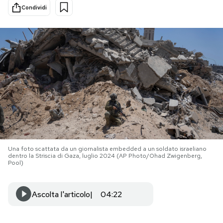
Condividi
PODCAST
NEWSLETTER
I MIEI PREFERITI
SHOP
Una foto scattata da un giornalista embedded a un soldato israeliano
CALENDARIO
dentro la Striscia di Gaza, luglio 2024 (AP Photo/Ohad Zwigenberg,
Pool)
AREA PERSONALE
Ascolta l'articolo
04:22
Area Personale
Newsletter