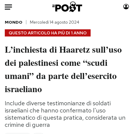
Auto
MONDO
Mercoledì 14 agosto 2024
QUESTO ARTICOLO HA PIÙ DI
1 ANNO
HOME
L’inchiesta di Haaretz sull’uso
Italia
Moda
dei palestinesi come “scudi
Mondo
Libri
Politica
Consumismi
umani” da parte dell’esercito
Tecnologia
Storie/Idee
Internet
Ok Boomer!
israeliano
Scienza
Media
Cultura
Europa
Include diverse testimonianze di soldati
israeliani che hanno confermato l'uso
Economia
Altrecose
sistematico di questa pratica, considerata un
Sport
Mondiali calcio 2026
crimine di guerra