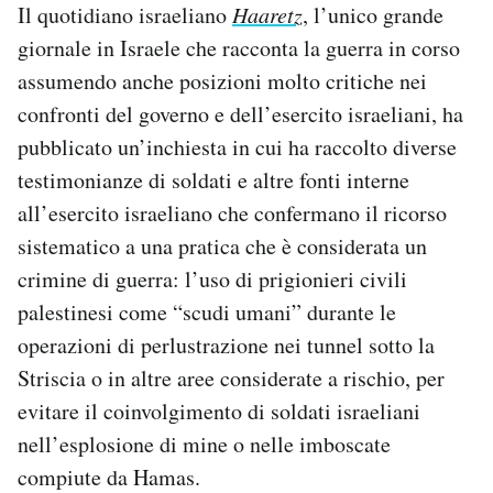
Il quotidiano israeliano
Haaretz
, l’unico grande
Notifiche mobile
giornale in Israele che racconta la guerra in corso
Regala il Post
Hai bisogno di aiuto?
assumendo anche posizioni molto critiche nei
Esci
confronti del governo e dell’esercito israeliani, ha
pubblicato un’inchiesta in cui ha raccolto diverse
testimonianze di soldati e altre fonti interne
all’esercito israeliano che confermano il ricorso
sistematico a una pratica che è considerata un
crimine di guerra: l’uso di prigionieri civili
palestinesi come “scudi umani” durante le
operazioni di perlustrazione nei tunnel sotto la
Striscia o in altre aree considerate a rischio, per
evitare il coinvolgimento di soldati israeliani
nell’esplosione di mine o nelle imboscate
compiute da Hamas.