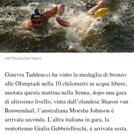
PODCAST
NEWSLETTER
I MIEI PREFERITI
(AP Photo/Dar Yasin)
SHOP
Ginevra Taddeucci ha vinto la medaglia di bronzo
alle Olimpiadi nella 10 chilometri in acque libere,
CALENDARIO
nuotata questa mattina nella Senna, dopo una gara
di altissimo livello, vinta dall’olandese Sharon van
Rouwendaal; l’australiana Moesha Johnson è
AREA PERSONALE
arrivata seconda. L’altra italiana in gara, la
Area Personale
ventottenne Giulia Gabbrielleschi, è arrivata sesta.
Newsletter