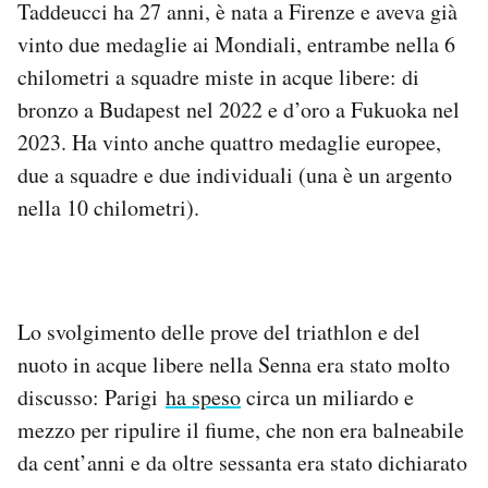
Taddeucci ha 27 anni, è nata a Firenze e aveva già
Notifiche mobile
vinto due medaglie ai Mondiali, entrambe nella 6
Regala il Post
chilometri a squadre miste in acque libere: di
Hai bisogno di aiuto?
Esci
bronzo a Budapest nel 2022 e d’oro a Fukuoka nel
2023. Ha vinto anche quattro medaglie europee,
due a squadre e due individuali (una è un argento
nella 10 chilometri).
Lo svolgimento delle prove del triathlon e del
nuoto in acque libere nella Senna era stato molto
discusso: Parigi
ha speso
circa un miliardo e
mezzo per ripulire il fiume, che non era balneabile
da cent’anni e da oltre sessanta era stato dichiarato