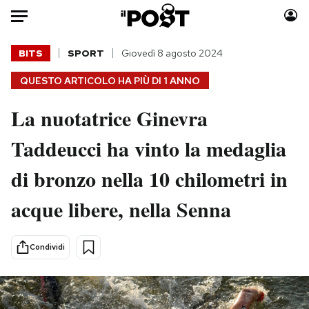
Auto
BITS
SPORT
Giovedì 8 agosto 2024
QUESTO ARTICOLO HA PIÙ DI
1 ANNO
HOME
La nuotatrice Ginevra
Italia
Moda
Mondo
Libri
Taddeucci ha vinto la medaglia
Politica
Consumismi
di bronzo nella 10 chilometri in
Tecnologia
Storie/Idee
Internet
Ok Boomer!
acque libere, nella Senna
Scienza
Media
Cultura
Europa
Condividi
Economia
Altrecose
Sport
Mondiali calcio 2026