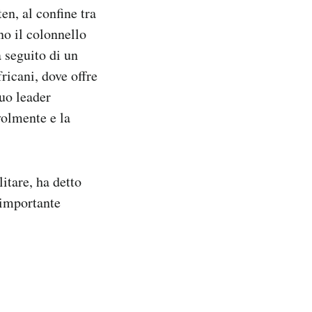
en, al confine tra
no il colonnello
 seguito di un
ricani, dove offre
uo leader
volmente e la
itare, ha detto
 importante