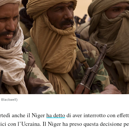
 Blackwell)
rtedì anche il Niger
ha detto
di aver interrotto con effe
ici con l’Ucraina. Il Niger ha preso questa decisione pe