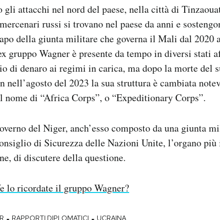
gli attacchi nel nord del paese, nella città di Tinzaouat
 mercenari russi si trovano nel paese da anni e sostengo
apo della giunta militare che governa il Mali dal 2020 a
’ex gruppo Wagner è presente da tempo in diversi stati af
o di denaro ai regimi in carica, ma dopo la morte del s
 nell’agosto del 2023 la sua struttura è cambiata note
il nome di “Africa Corps”, o “Expeditionary Corps”.
governo del Niger, anch’esso composto da una giunta mil
onsiglio di Sicurezza delle Nazioni Unite, l’organo più
ne, di discutere della questione.
e lo ricordate il gruppo Wagner?
-
-
R
RAPPORTI DIPLOMATICI
UCRAINA