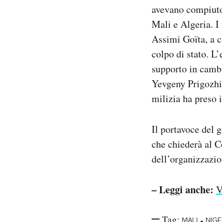
avevano compiuto 
Mali e Algeria. I
Assimi Goïta, a c
colpo di stato. L
supporto in cambi
Yevgeny Prigozhin
milizia ha preso 
Il portavoce del 
che chiederà al C
dell’organizzazio
– Leggi anche:
V
Tag:
-
MALI
NIGE