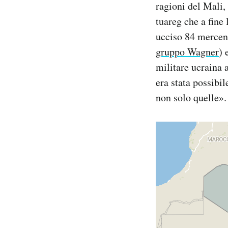
ragioni del Mali,
Notifiche mobile
tuareg che a fine
Regala il Post
ucciso 84 mercena
Hai bisogno di aiuto?
Esci
gruppo Wagner
) 
militare ucraina a
era stata possibil
non solo quelle».