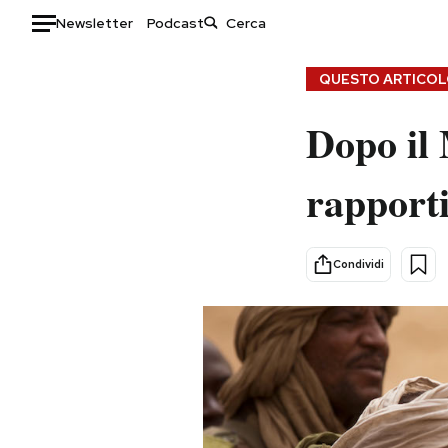
Newsletter
Podcast
Auto
QUESTO ARTICOLO
HOME
Dopo il 
Italia
Moda
rapporti
Mondo
Libri
Politica
Consumismi
Tecnologia
Storie/Idee
Condividi
Internet
Ok Boomer!
Scienza
Media
Cultura
Europa
Economia
Altrecose
Sport
Mondiali calcio 2026