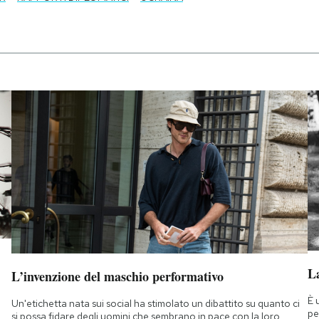
La
L’invenzione del maschio performativo
È 
Un'etichetta nata sui social ha stimolato un dibattito su quanto ci
pe
si possa fidare degli uomini che sembrano in pace con la loro