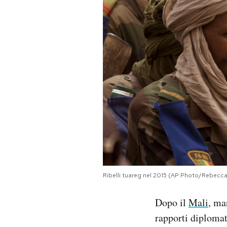
PODCAST
NEWSLETTER
I MIEI PREFERITI
SHOP
CALENDARIO
Ribelli tuareg nel 2015 (AP Photo/Rebecca
AREA PERSONALE
Dopo il
Mali
, ma
Area Personale
rapporti diplomat
Newsletter