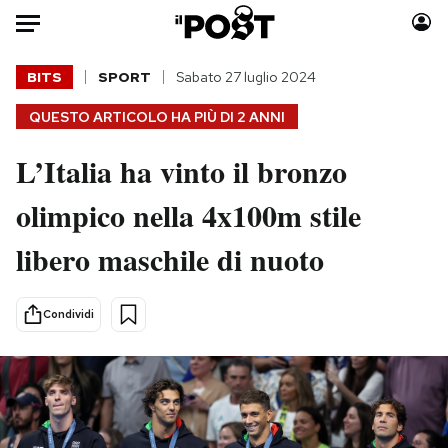
Auto
BITS
SPORT
Sabato 27 luglio 2024
QUESTO ARTICOLO HA PIÙ DI
2 ANNI
HOME
L’Italia ha vinto il bronzo
Italia
Moda
Mondo
Libri
olimpico nella 4x100m stile
Politica
Consumismi
libero maschile di nuoto
Tecnologia
Storie/Idee
Internet
Ok Boomer!
Scienza
Media
Condividi
Cultura
Europa
Economia
Altrecose
Sport
Mondiali calcio 2026