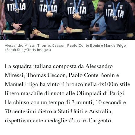
PODCAST
NEWSLETTER
Alessandro Miressi, Thomas Ceccon, Paolo Conte Bonin e Manuel Frigo
(Sarah Stier/Getty Images)
I MIEI PREFERITI
La squadra italiana composta da Alessandro
SHOP
Miressi, Thomas Ceccon, Paolo Conte Bonin e
Manuel Frigo ha vinto il bronzo nella 4x100m stile
CALENDARIO
libero maschile di nuoto alle Olimpiadi di Parigi.
Ha chiuso con un tempo di 3 minuti, 10 secondi e
70 centesimi dietro a Stati Uniti e Australia,
AREA PERSONALE
rispettivamente medaglie d’oro e d’argento.
Area Personale
Newsletter