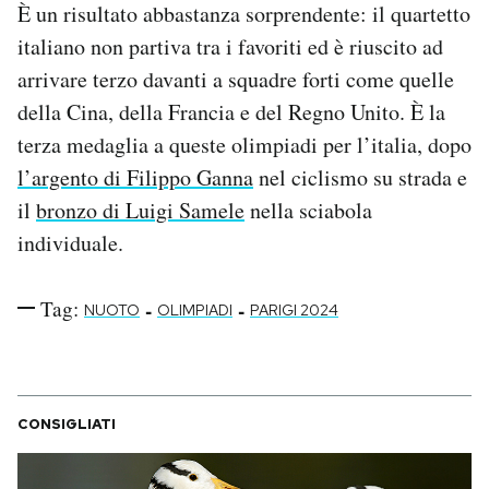
È un risultato abbastanza sorprendente: il quartetto
Notifiche mobile
italiano non partiva tra i favoriti ed è riuscito ad
Regala il Post
Hai bisogno di aiuto?
arrivare terzo davanti a squadre forti come quelle
Esci
della Cina, della Francia e del Regno Unito. È la
terza medaglia a queste olimpiadi per l’italia, dopo
l’argento di Filippo Ganna
nel ciclismo su strada e
il
bronzo di Luigi Samele
nella sciabola
individuale.
Tag:
-
-
NUOTO
OLIMPIADI
PARIGI 2024
CONSIGLIATI