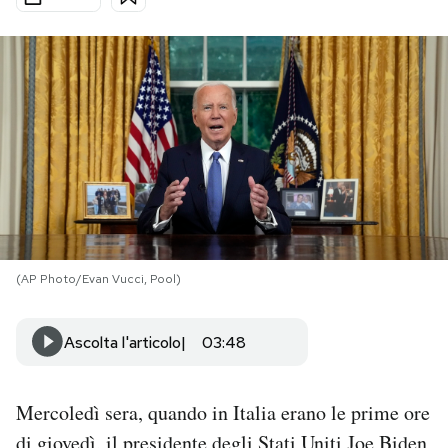
PODCAST
NEWSLETTER
I MIEI PREFERITI
SHOP
(AP Photo/Evan Vucci, Pool)
CALENDARIO
Ascolta l'articolo
03:48
AREA PERSONALE
Mercoledì sera, quando in Italia erano le prime ore
Area Personale
Newsletter
di giovedì, il presidente degli Stati Uniti Joe Biden