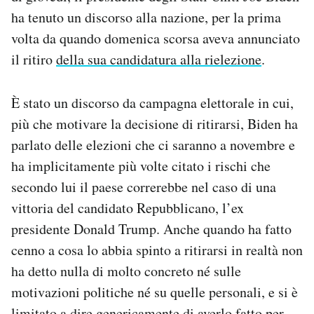
Notifiche mobile
ha tenuto un discorso alla nazione, per la prima
Regala il Post
volta da quando domenica scorsa aveva annunciato
Hai bisogno di aiuto?
il ritiro
della sua candidatura alla rielezione
.
Esci
È stato un discorso da campagna elettorale in cui,
più che motivare la decisione di ritirarsi, Biden ha
parlato delle elezioni che ci saranno a novembre e
ha implicitamente più volte citato i rischi che
secondo lui il paese correrebbe nel caso di una
vittoria del candidato Repubblicano, l’ex
presidente Donald Trump. Anche quando ha fatto
cenno a cosa lo abbia spinto a ritirarsi in realtà non
ha detto nulla di molto concreto né sulle
motivazioni politiche né su quelle personali, e si è
limitato a dire genericamente di averlo fatto per