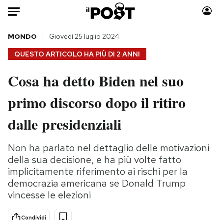
Auto
MONDO
Giovedì 25 luglio 2024
QUESTO ARTICOLO HA PIÙ DI
2 ANNI
HOME
Cosa ha detto Biden nel suo
Italia
Moda
primo discorso dopo il ritiro
Mondo
Libri
Politica
Consumismi
dalle presidenziali
Tecnologia
Storie/Idee
Internet
Ok Boomer!
Non ha parlato nel dettaglio delle motivazioni
Scienza
Media
della sua decisione, e ha più volte fatto
Cultura
Europa
implicitamente riferimento ai rischi per la
democrazia americana se Donald Trump
Economia
Altrecose
vincesse le elezioni
Sport
Mondiali calcio 2026
Condividi