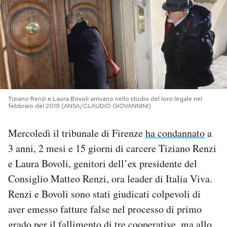
PODCAST
NEWSLETTER
I MIEI PREFERITI
Tiziano Renzi e Laura Bovoli arrivano nello studio del loro legale nel
febbraio del 2019 (ANSA/CLAUDIO GIOVANNINI)
SHOP
Mercoledì il tribunale di Firenze
ha condannato
a
3 anni, 2 mesi e 15 giorni di carcere Tiziano Renzi
CALENDARIO
e Laura Bovoli, genitori dell’ex presidente del
Consiglio Matteo Renzi, ora leader di Italia Viva.
AREA PERSONALE
Renzi e Bovoli sono stati giudicati colpevoli di
aver emesso fatture false nel processo di primo
Area Personale
Newsletter
grado per il fallimento di tre cooperative, ma allo