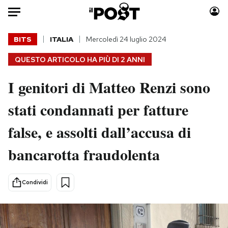
Auto
BITS
ITALIA
Mercoledì 24 luglio 2024
QUESTO ARTICOLO HA PIÙ DI
2 ANNI
HOME
I genitori di Matteo Renzi sono
Italia
Moda
Mondo
Libri
stati condannati per fatture
Politica
Consumismi
false, e assolti dall’accusa di
Tecnologia
Storie/Idee
Internet
Ok Boomer!
bancarotta fraudolenta
Scienza
Media
Cultura
Europa
Condividi
Economia
Altrecose
Sport
Mondiali calcio 2026