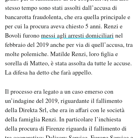
Notifiche mobile
stesso tempo sono stati assolti dall’accusa di
Regala il Post
bancarotta fraudolenta, che era quella principale e
Hai bisogno di aiuto?
per cui la procura aveva chiesto 5 anni. Renzi e
Esci
Bovoli furono
messi agli arresti domiciliari
nel
febbraio del 2019 anche per via di quell’accusa, tra
molte polemiche. Matilde Renzi, loro figlia e
sorella di Matteo, è stata assolta da tutte le accuse.
La difesa ha detto che farà appello.
Il processo era legato a un caso emerso con
un’indagine del 2019, riguardante il fallimento
della Direkta Srl, che era in affari con le società
della famiglia Renzi. In particolare l’inchiesta
della procura di Firenze riguarda il fallimento di
tre cooperative: Delivery Service, Europe Service e